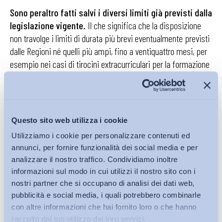
Sono peraltro fatti salvi i diversi limiti già previsti dalla
legislazione vigente.
Il che significa che la disposizione
non travolge i limiti di durata più brevi eventualmente previsti
dalle Regioni né quelli più ampi, fino a ventiquattro mesi, per
esempio nei casi di tirocini extracurriculari per la formazione
e l’orientamento delle persone con disabilità. Tutt’al più, in
questo specifico caso, si può analogicamente intendere che
anche il limite di due anni non possa comunque essere eluso
con transizioni infragruppo.
Questo sito web utilizza i cookie
Utilizziamo i cookie per personalizzare contenuti ed
Resta, sullo sfondo, anche un possibile profilo di
annunci, per fornire funzionalità dei social media e per
compatibilità costituzionale
. La Corte costituzionale ha
analizzare il nostro traffico. Condividiamo inoltre
più volte ricondotto i tirocini extracurriculari alla competenza
informazioni sul modo in cui utilizzi il nostro sito con i
legislativa residuale delle Regioni in materia di formazione
nostri partner che si occupano di analisi dei dati web,
professionale, da ultimo con la sentenza n. 70 del 2023, che
pubblicità e social media, i quali potrebbero combinarle
ha dichiarato l’illegittimità costituzionale dell’art. 1, comma 721,
con altre informazioni che hai fornito loro o che hanno
lett. a), della l. n. 234/2021. Il nuovo comma 726-bis sembra
raccolto dal tuo utilizzo dei loro servizi.