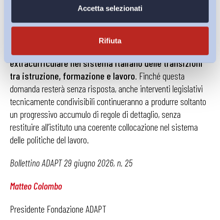
Accetta selezionati
dodici mesi, peraltro, per i soli gruppi d’impresa, bensì
la persistente incapacità del legislatore di definire,
nell’ambito di una leale cooperazione tra Stat e Regioni,
Rifiuta
quale debba essere oggi la funzione del tirocinio
extracurriculare nel sistema italiano delle transizioni
tra istruzione, formazione e lavoro
. Finché questa
domanda resterà senza risposta, anche interventi legislativi
tecnicamente condivisibili continueranno a produrre soltanto
un progressivo accumulo di regole di dettaglio, senza
restituire all’istituto una coerente collocazione nel sistema
delle politiche del lavoro.
Bollettino ADAPT 29 giugno 2026, n. 25
Matteo Colombo
Presidente Fondazione ADAPT