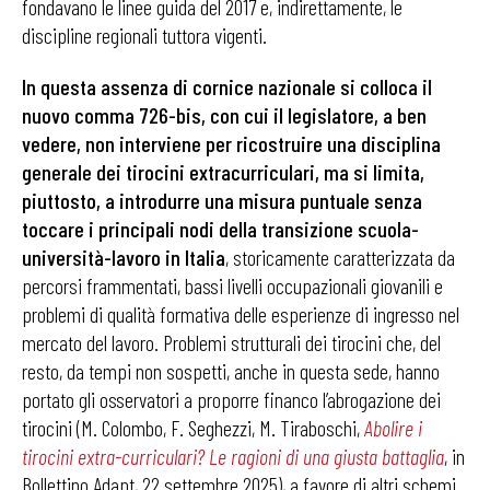
fondavano le linee guida del 2017 e, indirettamente, le
discipline regionali tuttora vigenti.
In questa assenza di cornice nazionale si colloca il
nuovo comma 726-bis, con cui il legislatore, a ben
vedere, non interviene per ricostruire una disciplina
generale dei tirocini extracurriculari, ma si limita,
piuttosto, a introdurre una misura puntuale senza
toccare i principali nodi della transizione scuola-
università-lavoro in Italia
, storicamente caratterizzata da
percorsi frammentati, bassi livelli occupazionali giovanili e
problemi di qualità formativa delle esperienze di ingresso nel
mercato del lavoro. Problemi strutturali dei tirocini che, del
resto, da tempi non sospetti, anche in questa sede, hanno
portato gli osservatori a proporre financo l’abrogazione dei
tirocini (M. Colombo, F. Seghezzi, M. Tiraboschi,
Abolire i
tirocini extra-curriculari? Le ragioni di una giusta battaglia
, in
Bollettino Adapt, 22 settembre 2025), a favore di altri schemi