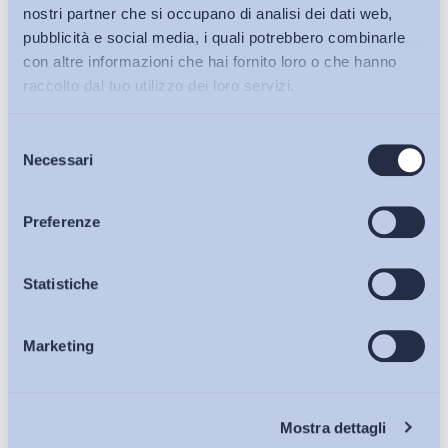
nostri partner che si occupano di analisi dei dati web,
pubblicità e social media, i quali potrebbero combinarle
con altre informazioni che hai fornito loro o che hanno
raccolto dal tuo utilizzo dei loro servizi.
Selezione
Bollettini ADAPT
Necessari
del
consenso
Articoli
Preferenze
Osservatori
Statistiche
Marketing
Eventi
Tasso di Occupazione giovanile (20-29 anni) (%) – 2025
di
Redazione ADAPT
Chi Siamo
Mostra dettagli
29 Maggio 2026