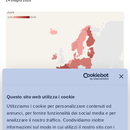
Questo sito web utilizza i cookie
NEET (15-29 anni) (%) – 2025
Utilizziamo i cookie per personalizzare contenuti ed
annunci, per fornire funzionalità dei social media e per
di
Redazione ADAPT
analizzare il nostro traffico. Condividiamo inoltre
informazioni sul modo in cui utilizzi il nostro sito con i
23 Giugno 2026