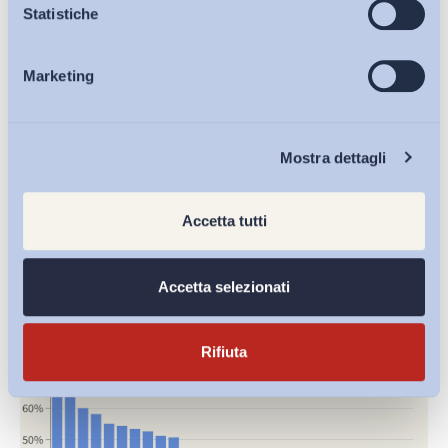
Osservatori
Statistiche
Marketing
Eventi
Chi Siamo
Mostra dettagli
Accetta tutti
Tasso di irregolarità per attività economica (2023)
di
Redazione ADAPT
Accetta selezionati
22 Ottobre 2025
Rifiuta