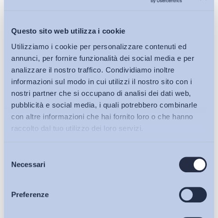
Questo sito web utilizza i cookie
Utilizziamo i cookie per personalizzare contenuti ed
annunci, per fornire funzionalità dei social media e per
analizzare il nostro traffico. Condividiamo inoltre
informazioni sul modo in cui utilizzi il nostro sito con i
nostri partner che si occupano di analisi dei dati web,
pubblicità e social media, i quali potrebbero combinarle
con altre informazioni che hai fornito loro o che hanno
Tasso di Occupazione giovanile (20-29 anni) (%) – 2025
raccolto dal tuo utilizzo dei loro servizi.
di
Redazione ADAPT
Selezione
29 Maggio 2026
Bollettini ADAPT
Necessari
del
consenso
Articoli
Preferenze