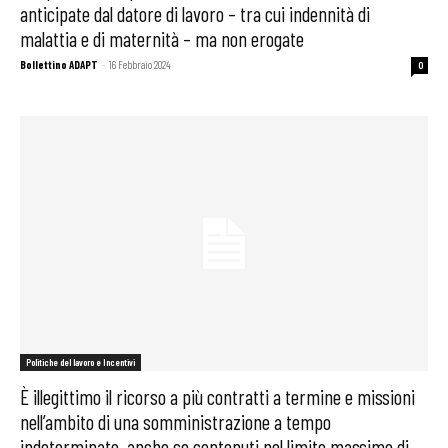
anticipate dal datore di lavoro – tra cui indennità di
malattia e di maternità – ma non erogate
Bollettino ADAPT
-
16 Febbraio 2024
0
Politiche del lavoro e Incentivi
È illegittimo il ricorso a più contratti a termine e missioni
nell’ambito di una somministrazione a tempo
indeterminato, anche se contenuti nel limite massimo di