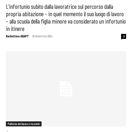
L’infortunio subìto dalla lavoratrice sul percorso dalla
propria abitazione – in quel momento il suo luogo di lavoro
– alla scuola della figlia minore va considerato un infortunio
in itinere
Bollettino ADAPT
-
30 Settembre 2024
0
Politiche del lavoro e Incentivi