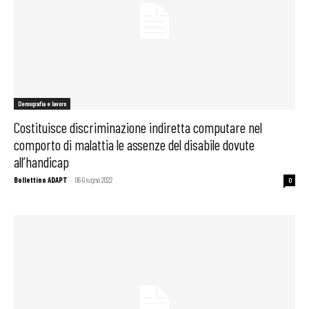
Demografia e lavoro
Costituisce discriminazione indiretta computare nel
comporto di malattia le assenze del disabile dovute
all’handicap
Bollettino ADAPT
-
06 Giugno 2022
0