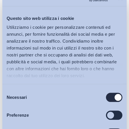
Bollettino ADAPT
-
06 Ottobre 2023
0
Questo sito web utilizza i cookie
Utilizziamo i cookie per personalizzare contenuti ed
annunci, per fornire funzionalità dei social media e per
analizzare il nostro traffico. Condividiamo inoltre
informazioni sul modo in cui utilizzi il nostro sito con i
nostri partner che si occupano di analisi dei dati web,
pubblicità e social media, i quali potrebbero combinarle
con altre informazioni che hai fornito loro o che hanno
raccolto dal tuo utilizzo dei loro servizi.
Mercato del lavoro
Selezione
Bollettini ADAPT
Costituisce un’ipotesi di discriminazione diretta la
Necessari
del
mancata proroga del contratto di lavoro somministrato a
consenso
tempo determinato se connessa all’insorgere dello stato di
Articoli
Preferenze
gravidanza della lavoratrice
Bollettino ADAPT
-
07 Luglio 2023
0