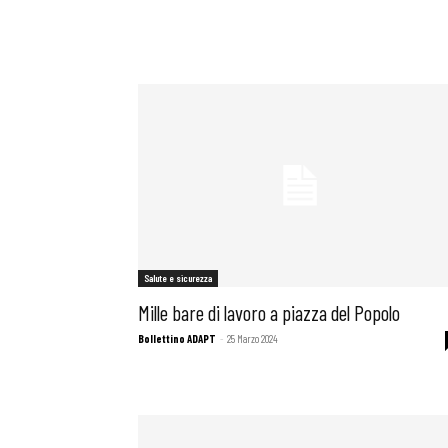
Salute e sicurezza
Mille bare di lavoro a piazza del Popolo
Bollettino ADAPT
-
25 Marzo 2024