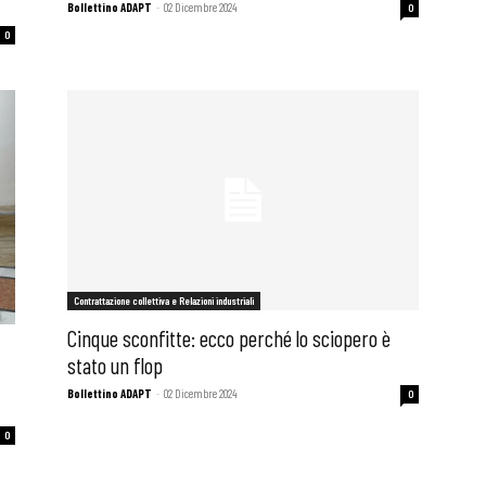
Bollettino ADAPT
-
02 Dicembre 2024
0
0
Contrattazione collettiva e Relazioni industriali
Cinque sconfitte: ecco perché lo sciopero è
stato un flop
Bollettino ADAPT
-
02 Dicembre 2024
0
0