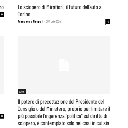
ro
Lo sciopero di Mirafiori, il futuro dell’auto a
Torino
0
i
Francesco Nespoli
-
28 Aprile 2024
0
Altro
Il potere di precettazione del Presidente del
Consiglio o del Ministero, proprio per limitare il
più possibile l’ingerenza “politica” sul diritto di
0
sciopero, è contemplato solo nei casi in cui sia