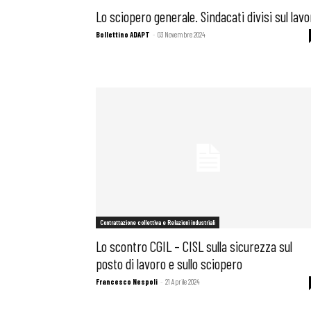
Lo sciopero generale. Sindacati divisi sul lavo
Bollettino ADAPT
-
03 Novembre 2024
Osservator
Eventi
Chi Siamo
Contrattazione collettiva e Relazioni industriali
Lo scontro CGIL – CISL sulla sicurezza sul
posto di lavoro e sullo sciopero
Francesco Nespoli
-
21 Aprile 2024