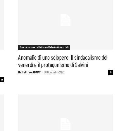
Contrattazione collettiva e Relazioni industriali
Anomalie di uno sciopero. Il sindacalismo del
venerdì e il protagonismo di Salvini
Bollettino ADAPT
-
20 Novembre 2023
0
0