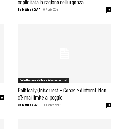
esplicitata la ragione dell’urgenza
Bollettino ADAPT
-
01 Aprile 2024
0
Contrattazione collettiva e Relazioni industriali
Politically (in)correct – Cobas e dintorni. Non
c’è mai limite al peggio
0
Bollettino ADAPT
-
19 Febbraio 2024
0