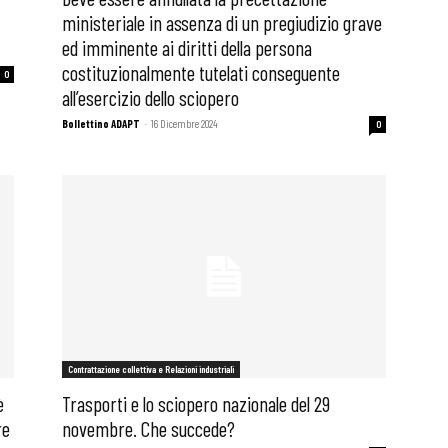
ministeriale in assenza di un pregiudizio grave
ed imminente ai diritti della persona
costituzionalmente tutelati conseguente
0
all’esercizio dello sciopero
Bollettino ADAPT
-
16 Dicembre 2024
0
Contrattazione collettiva e Relazioni industriali
è
Trasporti e lo sciopero nazionale del 29
re
novembre. Che succede?