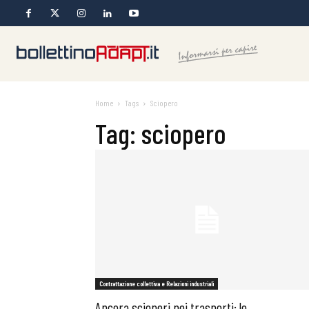
Home
Tags
Sciopero
Tag: sciopero
Contrattazione collettiva e Relazioni industriali
Ancora scioperi nei trasporti: le