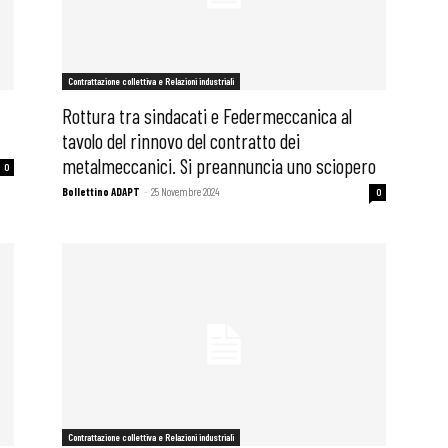
Contrattazione collettiva e Relazioni industriali
Rottura tra sindacati e Federmeccanica al
tavolo del rinnovo del contratto dei
metalmeccanici. Si preannuncia uno sciopero
0
Bollettino ADAPT
-
25 Novembre 2024
0
 ADAPT
Contrattazione collettiva e Relazioni industriali