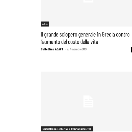
Altro
Il grande sciopero generale in Grecia contro
l’aumento del costo della vita
Bollettino ADAPT
-
25 Novembre 2024
Bollettini
Articoli
Contrattazione collettiva e Relazioni industriali