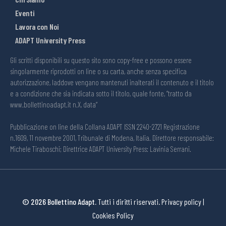
Eventi
Lavora con Noi
ADAPT University Press
Gli scritti disponibili su questo sito sono copy-free e possono essere
singolarmente riprodotti on line o su carta, anche senza specifica
autorizzazione, laddove vengano mantenuti inalterati il contenuto e il titolo
e a condizione che sia indicata sotto il titolo, quale fonte, “tratto da
www.bollettinoadapt.it n.X, data“
Pubblicazione on line della Collana ADAPT ISSN 2240-2721 Registrazione
n.1609, 11 novembre 2001, Tribunale di Modena, Italia. Direttore responsabile:
Michele Tiraboschi; Direttrice ADAPT University Press: Lavinia Serrani.
© 2026 Bollettino Adapt.
Tutti i diritti riservati.
Privacy policy
|
Cookies Policy