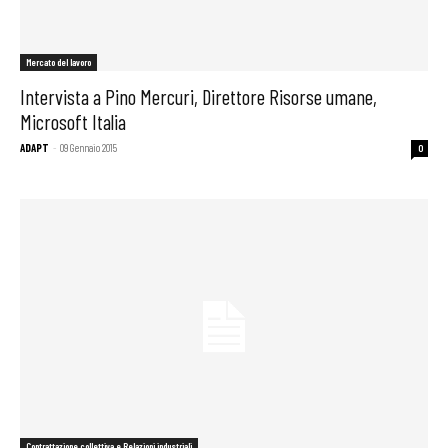
Mercato del lavoro
Intervista a Pino Mercuri, Direttore Risorse umane,
Microsoft Italia
ADAPT
-
09 Gennaio 2015
0
Contrattazione collettiva e Relazioni industriali