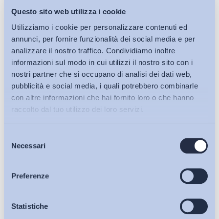
Questo sito web utilizza i cookie
Utilizziamo i cookie per personalizzare contenuti ed
annunci, per fornire funzionalità dei social media e per
analizzare il nostro traffico. Condividiamo inoltre
Mercato del lavoro
informazioni sul modo in cui utilizzi il nostro sito con i
nostri partner che si occupano di analisi dei dati web,
Intervista a Andrea Aldrighetti, Direttore Risorse umane,
pubblicità e social media, i quali potrebbero combinarle
Pedrollo S.p.A.
con altre informazioni che hai fornito loro o che hanno
ADAPT
-
12 Dicembre 2014
0
raccolto dal tuo utilizzo dei loro servizi.
Selezione
Bollettini ADAPT
Necessari
del
consenso
Articoli
Preferenze
Osservatori
Statistiche