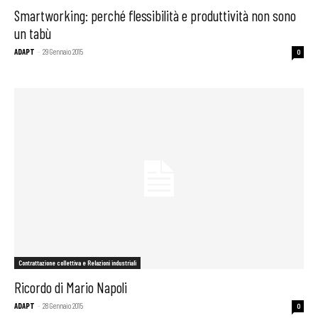
Smartworking: perché flessibilità e produttività non sono
un tabù
ADAPT
-
29 Gennaio 2015
0
Contrattazione collettiva e Relazioni industriali
Ricordo di Mario Napoli
ADAPT
-
28 Gennaio 2015
0