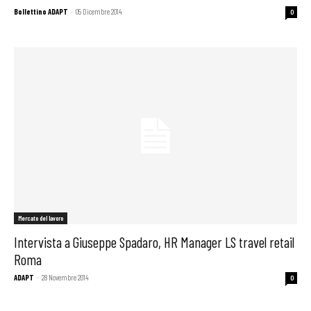
Bollettino ADAPT
-
05 Dicembre 2014
0
Mercato del lavoro
Intervista a Giuseppe Spadaro, HR Manager LS travel retail
Roma
ADAPT
-
28 Novembre 2014
0