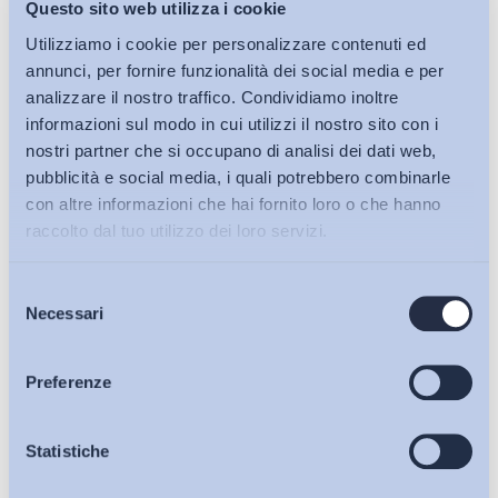
Questo sito web utilizza i cookie
Utilizziamo i cookie per personalizzare contenuti ed
annunci, per fornire funzionalità dei social media e per
analizzare il nostro traffico. Condividiamo inoltre
informazioni sul modo in cui utilizzi il nostro sito con i
nostri partner che si occupano di analisi dei dati web,
pubblicità e social media, i quali potrebbero combinarle
con altre informazioni che hai fornito loro o che hanno
raccolto dal tuo utilizzo dei loro servizi.
Selezione
Bollettini ADAPT
Necessari
del
consenso
Articoli
Preferenze
Osservatori
Statistiche
Ho letto e Accetto il trattamento dei dati personali descritti