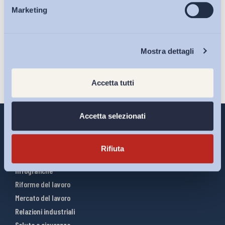
Marketing
sulla pagina della
Privacy Policy
Eventi
Iscriviti
Chi Siamo
Mostra dettagli
Accetta tutti
Accetta selezionati
Rifiuta
Interventi ADAPT
Infografiche
Riforme del lavoro
Mercato del lavoro
Relazioni industriali
Salute e sicurezza