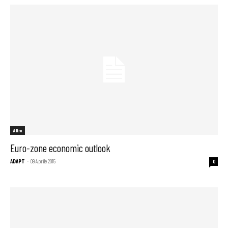
Altro
Euro-zone economic outlook
ADAPT
-
09 Aprile 2015
0