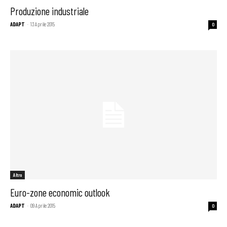
Produzione industriale
ADAPT
-
13 Aprile 2015
0
Altro
Euro-zone economic outlook
ADAPT
-
09 Aprile 2015
0