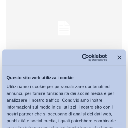
Politiche del lavoro e Incentivi
Come cambia il lavoro nell’Industry 4.0?
Questo sito web utilizza i cookie
Bollettino ADAPT
-
23 Marzo 2015
0
Utilizziamo i cookie per personalizzare contenuti ed
annunci, per fornire funzionalità dei social media e per
analizzare il nostro traffico. Condividiamo inoltre
informazioni sul modo in cui utilizzi il nostro sito con i
nostri partner che si occupano di analisi dei dati web,
pubblicità e social media, i quali potrebbero combinarle
con altre informazioni che hai fornito loro o che hanno