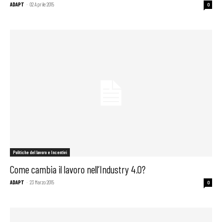
ADAPT
-
02 Aprile 2015
0
Politiche del lavoro e Incentivi
Come cambia il lavoro nell’Industry 4.0?
ADAPT
-
23 Marzo 2015
0