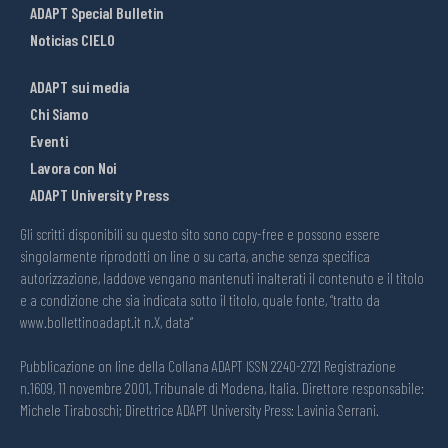
ADAPT Special Bulletin
Noticias CIELO
ADAPT sui media
Chi Siamo
Eventi
Lavora con Noi
ADAPT University Press
Gli scritti disponibili su questo sito sono copy-free e possono essere
singolarmente riprodotti on line o su carta, anche senza specifica
autorizzazione, laddove vengano mantenuti inalterati il contenuto e il titolo
e a condizione che sia indicata sotto il titolo, quale fonte, “tratto da
www.bollettinoadapt.it n.X, data“
Pubblicazione on line della Collana ADAPT ISSN 2240-2721 Registrazione
n.1609, 11 novembre 2001, Tribunale di Modena, Italia. Direttore responsabile:
Michele Tiraboschi; Direttrice ADAPT University Press: Lavinia Serrani.