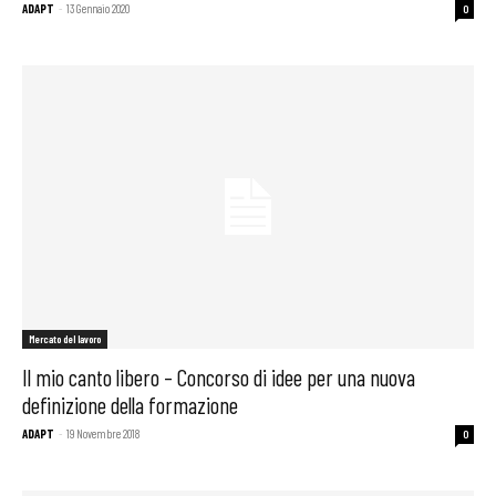
ADAPT
-
13 Gennaio 2020
0
Mercato del lavoro
Il mio canto libero – Concorso di idee per una nuova
definizione della formazione
ADAPT
-
19 Novembre 2018
0