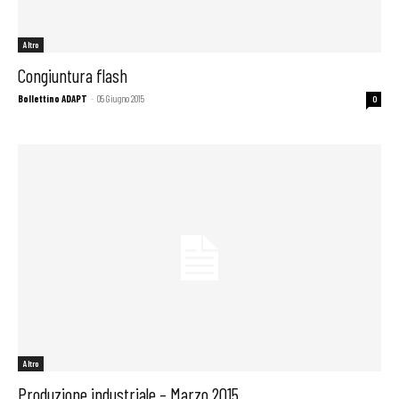
Altro
Congiuntura flash
Bollettino ADAPT
-
05 Giugno 2015
0
Altro
Produzione industriale – Marzo 2015