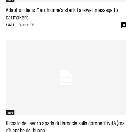
Adapt or die is Marchionne’s stark farewell message to
carmakers
ADAPT
-
17 Gennaio 2018
0
Altro
Il costo del lavoro spada di Damocle sulla competitività (ma
c’è anche del buono)