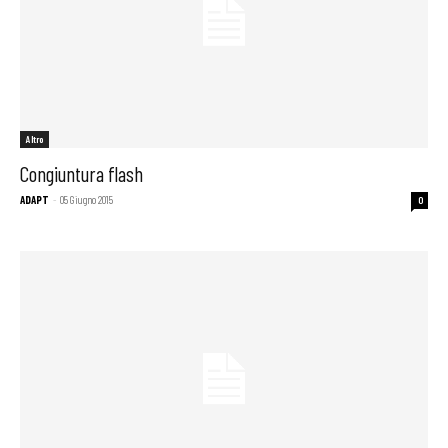
Altro
Congiuntura flash
ADAPT
-
05 Giugno 2015
0