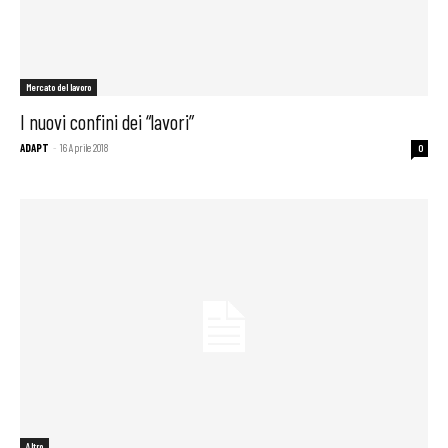
Mercato del lavoro
I nuovi confini dei “lavori”
ADAPT
-
16 Aprile 2018
0
Altro