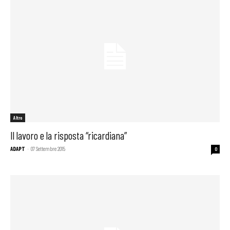
Altro
Il lavoro e la risposta “ricardiana”
ADAPT
-
07 Settembre 2015
0