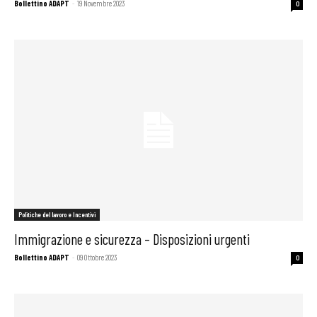
Bollettino ADAPT
-
19 Novembre 2023
0
Politiche del lavoro e Incentivi
Immigrazione e sicurezza – Disposizioni urgenti
Bollettino ADAPT
-
09 Ottobre 2023
0