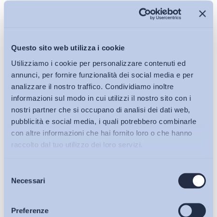
Questo sito web utilizza i cookie
Utilizziamo i cookie per personalizzare contenuti ed
Politiche del lavoro e Incentivi
annunci, per fornire funzionalità dei social media e per
analizzare il nostro traffico. Condividiamo inoltre
European Social Survey (Round 10): opinioni e
informazioni sul modo in cui utilizzi il nostro sito con i
atteggiamenti su nuove tecnologie, benessere, lavoro,
nostri partner che si occupano di analisi dei dati web,
apprendimento, salute, immigrazione. Overview
pubblicità e social media, i quali potrebbero combinarle
internazionale e contesto italiano
con altre informazioni che hai fornito loro o che hanno
Bollettino ADAPT
-
25 Settembre 2023
0
raccolto dal tuo utilizzo dei loro servizi.
Selezione
Bollettini ADAPT
Necessari
del
consenso
Articoli
Preferenze