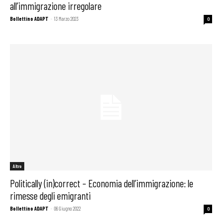
all’immigrazione irregolare
Bollettino ADAPT
-
13 Marzo 2023
0
Altro
Politically (in)correct – Economia dell’immigrazione: le
rimesse degli emigranti
Bollettino ADAPT
-
06 Giugno 2022
0