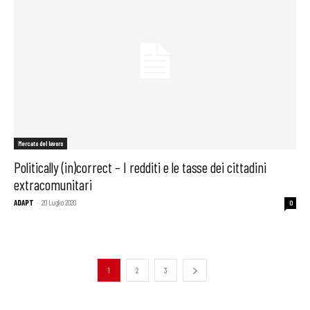
Mercato del lavoro
Politically (in)correct – I redditi e le tasse dei cittadini
extracomunitari
ADAPT
-
20 Luglio 2020
0
1
2
3