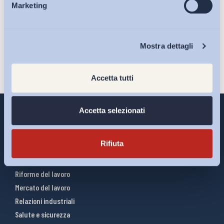
sulla pagina della
Privacy Policy
Marketing
Eventi
Iscriviti
Chi Siamo
Mostra dettagli
Accetta tutti
Accetta selezionati
Rifiuta
Interventi ADAPT
Infografiche
Riforme del lavoro
Mercato del lavoro
Relazioni industriali
Salute e sicurezza