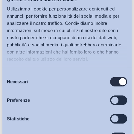
Utilizziamo i cookie per personalizzare contenuti ed
annunci, per fornire funzionalità dei social media e per
analizzare il nostro traffico. Condividiamo inoltre
informazioni sul modo in cui utilizzi il nostro sito con i
nostri partner che si occupano di analisi dei dati web,
pubblicità e social media, i quali potrebbero combinarle
con altre informazioni che hai fornito loro o che hanno
raccolto dal tuo utilizzo dei loro servizi.
Selezione
Bollettini ADAPT
Necessari
del
consenso
Articoli
Preferenze
Osservatori
Statistiche
Ho letto e Accetto il trattamento dei dati personali descritti