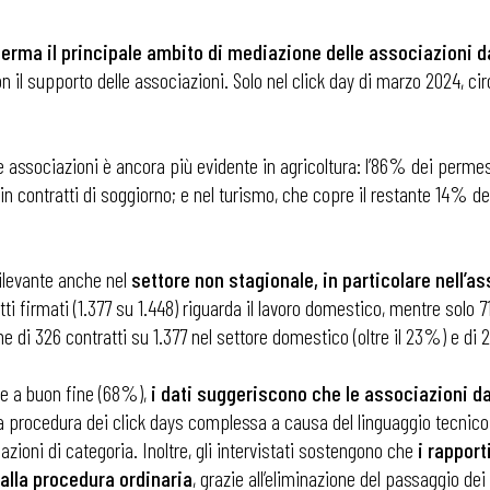
nferma il principale ambito di mediazione delle associazioni da
on il supporto delle associazioni. Solo nel click day di marzo 2024, ci
lle associazioni è ancora più evidente in agricoltura: l’86% dei permess
in contratti di soggiorno; e nel turismo, che copre il restante 14% d
rilevante anche nel
settore non stagionale, in particolare nell’a
tti firmati (1.377 su 1.448) riguarda il lavoro domestico, mentre solo 7
e di 326 contratti su 1.377 nel settore domestico (oltre il 23%) e di 2
te a buon fine (68%),
i dati suggeriscono che le associazioni da
o la procedura dei click days complessa a causa del linguaggio tecnico
zioni di categoria. Inoltre, gli intervistati sostengono che
i rapport
alla procedura ordinaria
, grazie all’eliminazione del passaggio dei