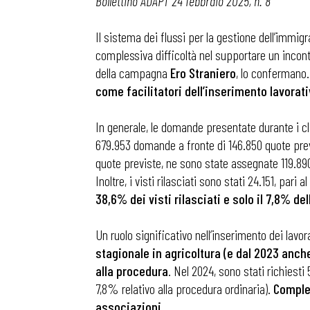
Bollettino ADAPT 24 febbraio 2025, n. 8
Il sistema dei flussi per la gestione dell’immig
complessiva difficoltà nel supportare un incontr
della campagna
Ero Straniero
, lo confermano.
come facilitatori dell’inserimento lavorat
In generale, le domande presentate durante i cl
679.953 domande a fronte di 146.850 quote prev
quote previste, ne sono state assegnate 119.890
Inoltre, i visti rilasciati sono stati 24.151, par
38,6% dei visti rilasciati e solo il 7,8% d
Un ruolo significativo nell’inserimento dei lavor
stagionale in agricoltura (e dal 2023 anch
alla procedura
. Nel 2024, sono stati richiesti
7,8% relativo alla procedura ordinaria).
Comples
associazioni
.