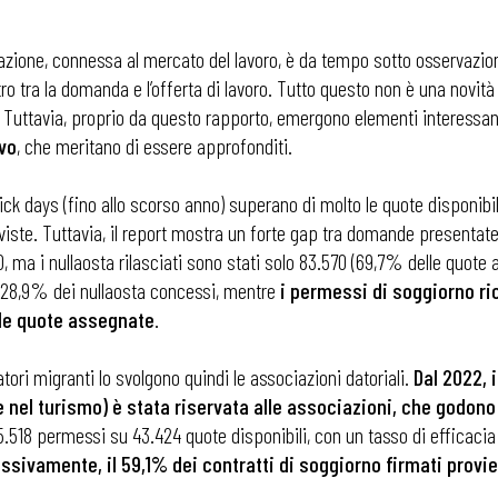
razione, connessa al mercato del lavoro, è da tempo sotto osservazione
o tra la domanda e l’offerta di lavoro. Tutto questo non è una novità e
 Tuttavia, proprio da questo rapporto, emergono elementi interessan
ivo
, che meritano di essere approfonditi.
ick days (fino allo scorso anno) superano di molto le quote disponibil
iste. Tuttavia, il report mostra un forte gap tra domande presentate
, ma i nullaosta rilasciati sono stati solo 83.570 (69,7% delle quote
i al 28,9% dei nullaosta concessi, mentre
i permessi di soggiorno ric
elle quote assegnate
.
atori migranti lo svolgono quindi le associazioni datoriali.
Dal 2022, 
e nel turismo) è stata riservata alle associazioni, che godon
 5.518 permessi su 43.424 quote disponibili, con un tasso di efficacia
sivamente, il 59,1% dei contratti di soggiorno firmati prov