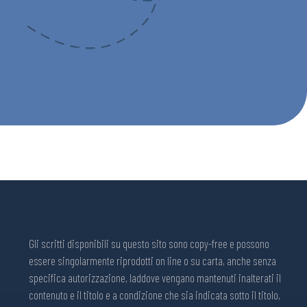
Gli scritti disponibili su questo sito sono copy-free e possono
essere singolarmente riprodotti on line o su carta, anche senza
specifica autorizzazione, laddove vengano mantenuti inalterati il
contenuto e il titolo e a condizione che sia indicata sotto il titolo,