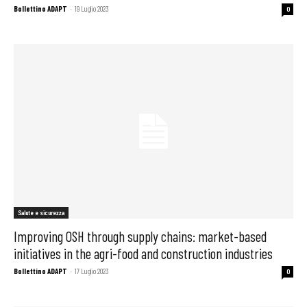
Bollettino ADAPT
-
19 Luglio 2023
0
Salute e sicurezza
Improving OSH through supply chains: market-based
initiatives in the agri-food and construction industries
Bollettino ADAPT
-
17 Luglio 2023
0