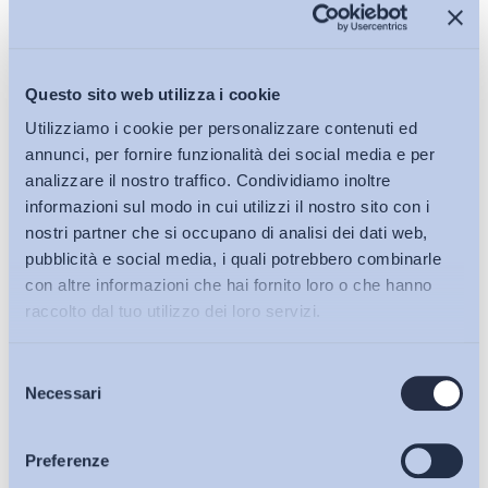
Questo sito web utilizza i cookie
Utilizziamo i cookie per personalizzare contenuti ed
annunci, per fornire funzionalità dei social media e per
analizzare il nostro traffico. Condividiamo inoltre
informazioni sul modo in cui utilizzi il nostro sito con i
nostri partner che si occupano di analisi dei dati web,
pubblicità e social media, i quali potrebbero combinarle
Politiche del lavoro e Incentivi
con altre informazioni che hai fornito loro o che hanno
Regulating telework in a post-COVID-19 Europe: recent
raccolto dal tuo utilizzo dei loro servizi.
developments
Bollettino ADAPT
-
12 Novembre 2023
0
Selezione
Bollettini ADAPT
Necessari
del
consenso
Articoli
Preferenze