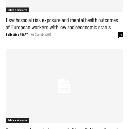
Salute e sicurezza
Psychosocial risk exposure and mental health outcomes
of European workers with low socioeconomic status
Bollettino ADAPT
-
04 Dicembre 2023
0
Salute e sicurezza