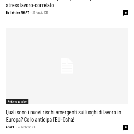
stress lavoro-correlato
Bollettino ADAPT
-
22 Maggio 2015
0
Politiche passive
Quali sono i nuovi rischi emergenti sui luoghi di lavoro in
Europa? Ce lo anticipa l’EU-Osha!
ADAPT
-
27 Febbraio 2015
0