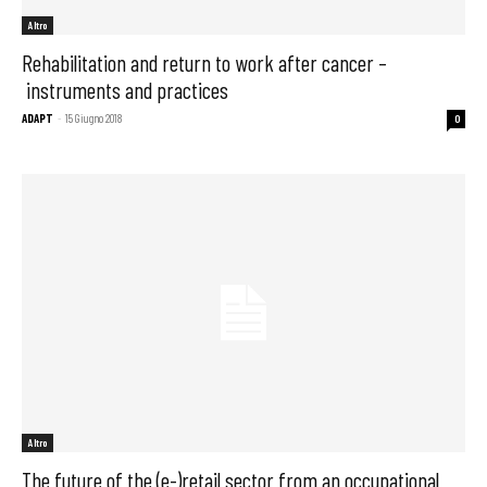
Altro
Rehabilitation and return to work after cancer –
instruments and practices
ADAPT
-
15 Giugno 2018
0
Altro
The future of the (e-)retail sector from an occupational