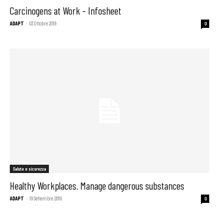
Carcinogens at Work – Infosheet
ADAPT
-
03 Ottobre 2019
0
Salute e sicurezza
Healthy Workplaces. Manage dangerous substances
ADAPT
-
19 Settembre 2019
0