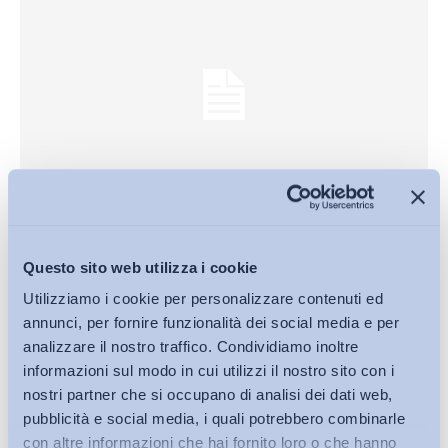
Altro
Rehabilitation and return to work: Analysis report on EU
Questo sito web utilizza i cookie
and Member States policies, strategies and programmes
Utilizziamo i cookie per personalizzare contenuti ed
ADAPT
-
23 Gennaio 2017
0
annunci, per fornire funzionalità dei social media e per
analizzare il nostro traffico. Condividiamo inoltre
informazioni sul modo in cui utilizzi il nostro sito con i
nostri partner che si occupano di analisi dei dati web,
pubblicità e social media, i quali potrebbero combinarle
con altre informazioni che hai fornito loro o che hanno