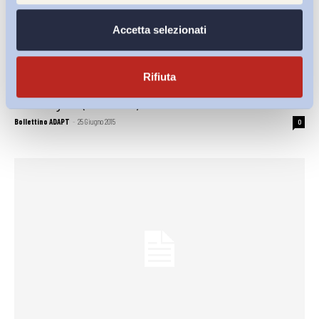
Accetta selezionati
Politiche passive
Rifiuta
Seconda indagine europea tra le imprese sui rischi nuovi
ed emergenti (ESENER-2)
Bollettino ADAPT
-
25 Giugno 2015
0