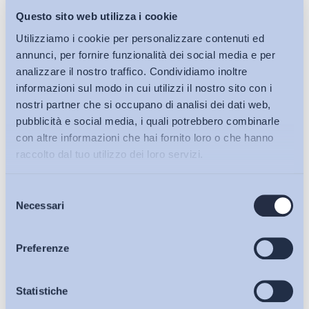
Questo sito web utilizza i cookie
Utilizziamo i cookie per personalizzare contenuti ed
annunci, per fornire funzionalità dei social media e per
analizzare il nostro traffico. Condividiamo inoltre
informazioni sul modo in cui utilizzi il nostro sito con i
nostri partner che si occupano di analisi dei dati web,
Contrattazione collettiva e Relazioni industriali
pubblicità e social media, i quali potrebbero combinarle
Confcommercio – Assemblea generale 2024 – Intervento
con altre informazioni che hai fornito loro o che hanno
del Presidente Sergio Mattarella
raccolto dal tuo utilizzo dei loro servizi.
Bollettino ADAPT
-
17 Giugno 2024
0
Selezione
Bollettini ADAPT
Necessari
del
consenso
Articoli
Preferenze
Osservatori
Statistiche