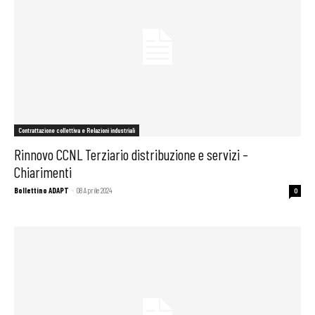
Contrattazione collettiva e Relazioni industriali
Rinnovo CCNL Terziario distribuzione e servizi –
Chiarimenti
Bollettino ADAPT
-
08 Aprile 2024
0