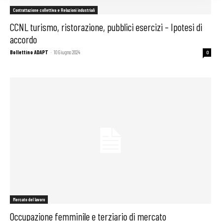
Contrattazione collettiva e Relazioni industriali
CCNL turismo, ristorazione, pubblici esercizi – Ipotesi di
accordo
Bollettino ADAPT
-
10 Giugno 2024
0
Mercato del lavoro
Occupazione femminile e terziario di mercato