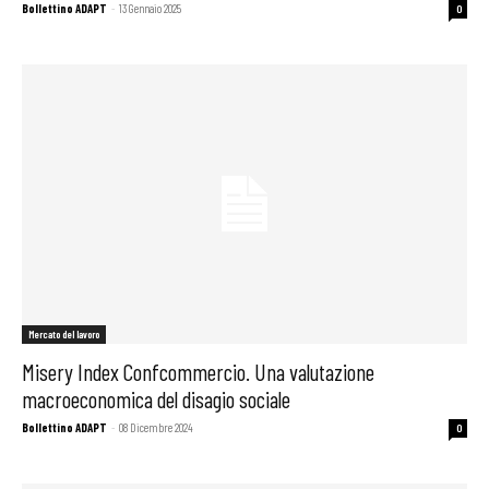
Bollettino ADAPT
-
13 Gennaio 2025
0
Mercato del lavoro
Misery Index Confcommercio. Una valutazione
macroeconomica del disagio sociale
Bollettino ADAPT
-
08 Dicembre 2024
0