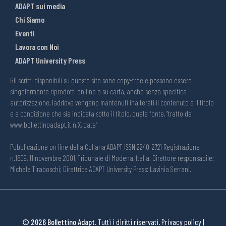
ADAPT sui media
Chi Siamo
Eventi
Lavora con Noi
ADAPT University Press
Gli scritti disponibili su questo sito sono copy-free e possono essere
singolarmente riprodotti on line o su carta, anche senza specifica
autorizzazione, laddove vengano mantenuti inalterati il contenuto e il titolo
e a condizione che sia indicata sotto il titolo, quale fonte, “tratto da
www.bollettinoadapt.it n.X, data“
Pubblicazione on line della Collana ADAPT ISSN 2240-2721 Registrazione
n.1609, 11 novembre 2001, Tribunale di Modena, Italia. Direttore responsabile:
Michele Tiraboschi; Direttrice ADAPT University Press: Lavinia Serrani.
© 2026 Bollettino Adapt.
Tutti i diritti riservati.
Privacy policy
|