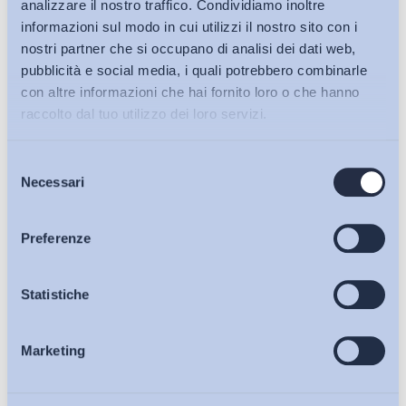
analizzare il nostro traffico. Condividiamo inoltre
informazioni sul modo in cui utilizzi il nostro sito con i
nostri partner che si occupano di analisi dei dati web,
pubblicità e social media, i quali potrebbero combinarle
con altre informazioni che hai fornito loro o che hanno
raccolto dal tuo utilizzo dei loro servizi.
Selezione
Bollettini ADAPT
Necessari
del
consenso
Articoli
Preferenze
Ho letto e Accetto il trattamento dei dati personali descritti
sulla pagina della
Privacy Policy
Osservatori
Statistiche
Iscriviti
Marketing
Eventi