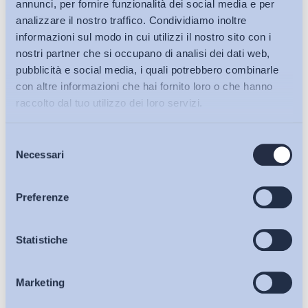
annunci, per fornire funzionalità dei social media e per
analizzare il nostro traffico. Condividiamo inoltre
informazioni sul modo in cui utilizzi il nostro sito con i
nostri partner che si occupano di analisi dei dati web,
pubblicità e social media, i quali potrebbero combinarle
con altre informazioni che hai fornito loro o che hanno
raccolto dal tuo utilizzo dei loro servizi.
Selezione
Bollettini ADAPT
Necessari
del
consenso
Articoli
Preferenze
Ho letto e Accetto il trattamento dei dati personali descritti
Osservatori
Statistiche
sulla pagina della
Privacy Policy
Iscriviti
Marketing
Eventi