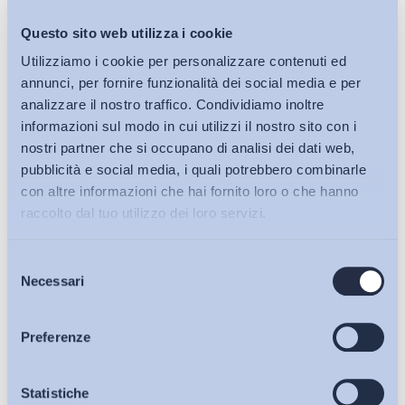
Questo sito web utilizza i cookie
Utilizziamo i cookie per personalizzare contenuti ed
annunci, per fornire funzionalità dei social media e per
analizzare il nostro traffico. Condividiamo inoltre
informazioni sul modo in cui utilizzi il nostro sito con i
nostri partner che si occupano di analisi dei dati web,
Mercato del lavoro
pubblicità e social media, i quali potrebbero combinarle
Illegittimo il criterio di determinazione dell’indennità di
con altre informazioni che hai fornito loro o che hanno
licenziamento
raccolto dal tuo utilizzo dei loro servizi.
ADAPT
-
28 Settembre 2018
0
Selezione
Bollettini ADAPT
Necessari
del
consenso
Articoli
Preferenze
Osservatori
Statistiche