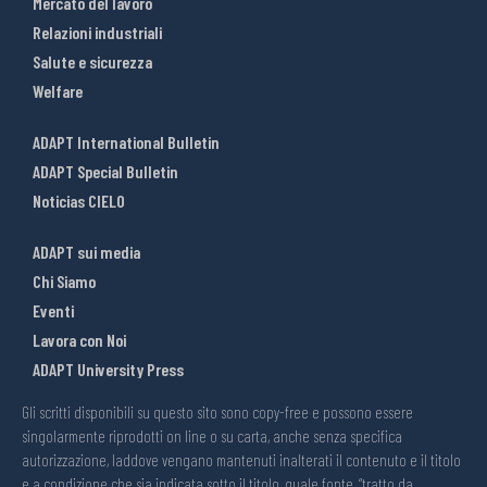
Mercato del lavoro
Relazioni industriali
Salute e sicurezza
Welfare
ADAPT International Bulletin
ADAPT Special Bulletin
Noticias CIELO
ADAPT sui media
Chi Siamo
Eventi
Lavora con Noi
ADAPT University Press
Gli scritti disponibili su questo sito sono copy-free e possono essere
singolarmente riprodotti on line o su carta, anche senza specifica
autorizzazione, laddove vengano mantenuti inalterati il contenuto e il titolo
e a condizione che sia indicata sotto il titolo, quale fonte, “tratto da