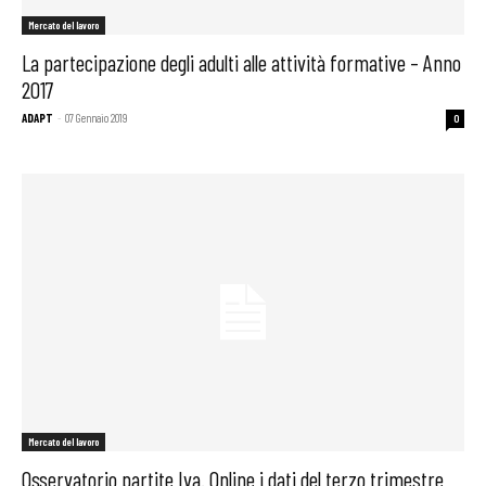
Mercato del lavoro
La partecipazione degli adulti alle attività formative – Anno
2017
ADAPT
-
07 Gennaio 2019
0
Mercato del lavoro
Osservatorio partite Iva. Online i dati del terzo trimestre