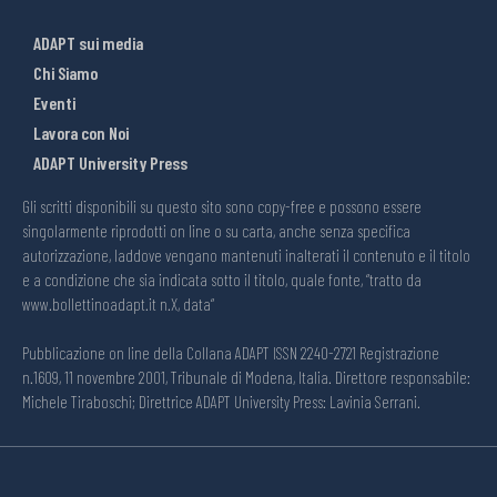
ADAPT sui media
Chi Siamo
Eventi
Lavora con Noi
ADAPT University Press
Gli scritti disponibili su questo sito sono copy-free e possono essere
singolarmente riprodotti on line o su carta, anche senza specifica
autorizzazione, laddove vengano mantenuti inalterati il contenuto e il titolo
e a condizione che sia indicata sotto il titolo, quale fonte, “tratto da
www.bollettinoadapt.it n.X, data“
Pubblicazione on line della Collana ADAPT ISSN 2240-2721 Registrazione
n.1609, 11 novembre 2001, Tribunale di Modena, Italia. Direttore responsabile:
Michele Tiraboschi; Direttrice ADAPT University Press: Lavinia Serrani.