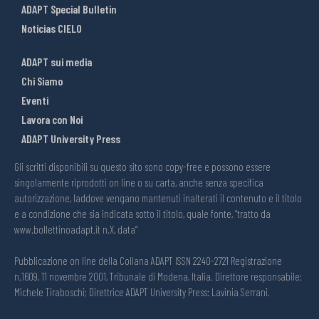
ADAPT Special Bulletin
Noticias CIELO
ADAPT sui media
Chi Siamo
Eventi
Lavora con Noi
ADAPT University Press
Gli scritti disponibili su questo sito sono copy-free e possono essere
singolarmente riprodotti on line o su carta, anche senza specifica
autorizzazione, laddove vengano mantenuti inalterati il contenuto e il titolo
e a condizione che sia indicata sotto il titolo, quale fonte, “tratto da
www.bollettinoadapt.it n.X, data“
Pubblicazione on line della Collana ADAPT ISSN 2240-2721 Registrazione
n.1609, 11 novembre 2001, Tribunale di Modena, Italia. Direttore responsabile:
Michele Tiraboschi; Direttrice ADAPT University Press: Lavinia Serrani.