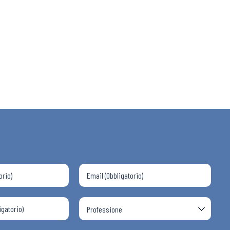
 ADAPT
i