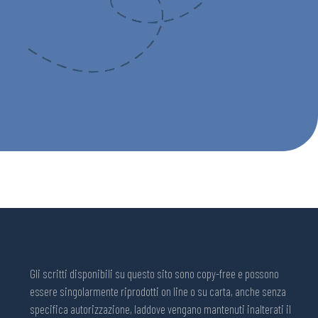
Gli scritti disponibili su questo sito sono copy-free e possono
essere singolarmente riprodotti on line o su carta, anche senza
specifica autorizzazione, laddove vengano mantenuti inalterati il