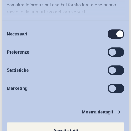
con altre informazioni che hai fornito loro o che hanno
raccolto dal tuo utilizzo dei loro servizi.
Selezione
Bollettini ADAPT
Condividi su:
Necessari
del
consenso
Articoli
Preferenze
Ultimi Interventi
Osservatori
Statistiche
Marketing
Eventi
Chi Siamo
Mostra dettagli
Accetta tutti