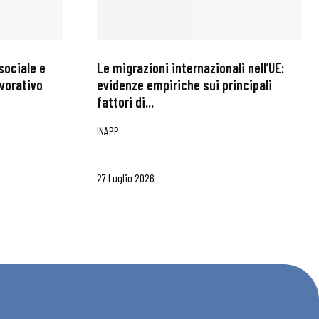
sociale e
Le migrazioni internazionali nell’UE:
avorativo
evidenze empiriche sui principali
fattori di...
INAPP
27 Luglio 2026