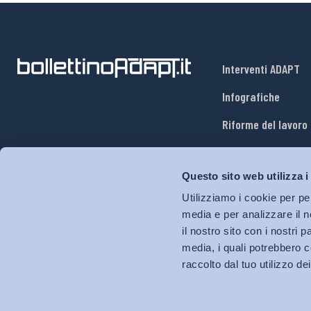
Interventi ADAPT
Infografiche
Riforme del lavoro
Mercato del lavoro
Questo sito web utilizza i
Relazioni industria
Utilizziamo i cookie per pe
Salute e sicurezza
media e per analizzare il n
il nostro sito con i nostri 
Welfare
media, i quali potrebbero c
raccolto dal tuo utilizzo dei