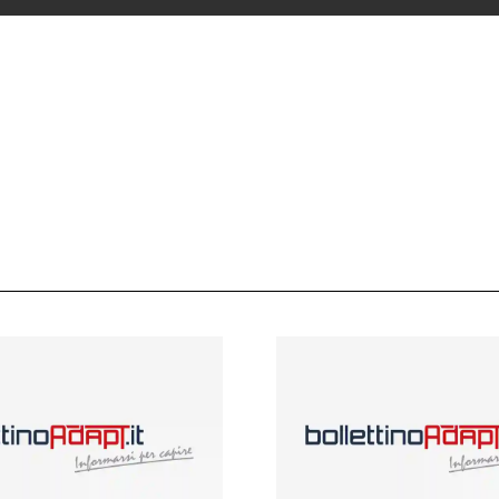
 ADAPT
i