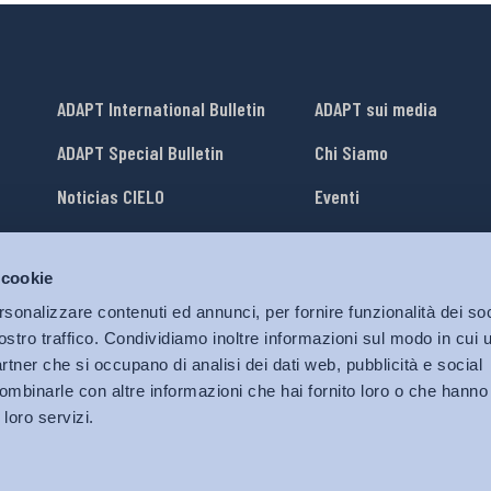
ADAPT International Bulletin
ADAPT sui media
ADAPT Special Bulletin
Chi Siamo
Noticias CIELO
Eventi
Lavora con Noi
 cookie
li
ADAPT University Press
rsonalizzare contenuti ed annunci, per fornire funzionalità dei soc
ostro traffico. Condividiamo inoltre informazioni sul modo in cui ut
partner che si occupano di analisi dei dati web, pubblicità e social
ombinarle con altre informazioni che hai fornito loro o che hanno
 loro servizi.