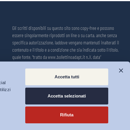
Gli scritti disponibili su questo sito sono copy-free e possono
essere singolarmente riprodotti on line o su carta, anche senza
specifica autorizzazione, laddove vengano mantenuti inalterati il
contenuto e il titolo e a condizione che sia indicata sotto il titolo,
quale fonte, “tratto da www.bollettinoadapt.it n.X, data“
Pubblicazione on line della Collana ADAPT ISSN 2240-2721
Accetta tutti
Registrazione n.1609, 11 novembre 2001, Tribunale di Modena, Italia.
ial
Direttore responsabile: Michele Tiraboschi; Direttrice ADAPT
ilizzi
University Press: Lavinia Serrani.
Accetta selezionati
Rifiuta