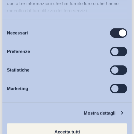
con altre informazioni che hai fornito loro o che hanno
raccolto dal tuo utilizzo dei loro servizi.
Selezione
Condividi su:
Bollettini ADAPT
Necessari
del
consenso
Articoli
Preferenze
Ultimi Interventi
Osservatori
Statistiche
Marketing
Eventi
Chi Siamo
Mostra dettagli
Accetta tutti