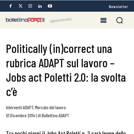
Newsletter
Politically (in)correct una
rubrica ADAPT sul lavoro –
Jobs act Poletti 2.0: la svolta
c’è
Interventi ADAPT
,
Mercato del lavoro
01 Dicembre 2014
|
di
Bollettino ADAPT
Tra pochi giorni il Jobs Act Poletti n. 2 sarà legge dello