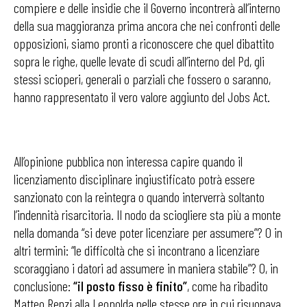
compiere e delle insidie che il Governo incontrerà all’interno
della sua maggioranza prima ancora che nei confronti delle
opposizioni, siamo pronti a riconoscere che quel dibattito
sopra le righe, quelle levate di scudi all’interno del Pd, gli
stessi scioperi, generali o parziali che fossero o saranno,
hanno rappresentato il vero valore aggiunto del Jobs Act.
All’opinione pubblica non interessa capire quando il
licenziamento disciplinare ingiustificato potrà essere
sanzionato con la reintegra o quando interverrà soltanto
l’indennità risarcitoria. Il nodo da sciogliere sta più a monte
nella domanda “si deve poter licenziare per assumere”? O in
altri termini: “le difficoltà che si incontrano a licenziare
scoraggiano i datori ad assumere in maniera stabile”? O, in
conclusione:
“il posto fisso è finito”
, come ha ribadito
Matteo Renzi alla Leopolda nelle stesse ore in cui risuonava