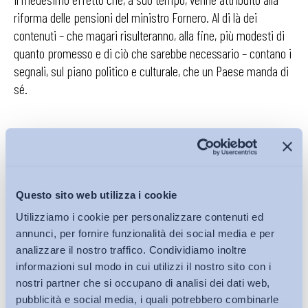
riforma delle pensioni del ministro Fornero. Al di là dei
contenuti – che magari risulteranno, alla fine, più modesti di
quanto promesso e di ciò che sarebbe necessario – contano i
segnali, sul piano politico e culturale, che un Paese manda di
sé.
Giuliano Cazzola
Membro del Comitato scientifico ADAPT
Questo sito web utilizza i cookie
Docente di Diritto del lavoro UniECampus
Utilizziamo i cookie per personalizzare contenuti ed
annunci, per fornire funzionalità dei social media e per
analizzare il nostro traffico. Condividiamo inoltre
informazioni sul modo in cui utilizzi il nostro sito con i
Scarica il pdf
nostri partner che si occupano di analisi dei dati web,
pubblicità e social media, i quali potrebbero combinarle