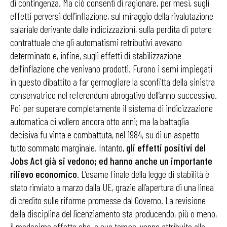
di contingenza. Ma ciò consentì di ragionare, per mesi, sugli
effetti perversi dell’inflazione, sul miraggio della rivalutazione
salariale derivante dalle indicizzazioni, sulla perdita di potere
contrattuale che gli automatismi retributivi avevano
determinato e, infine, sugli effetti di stabilizzazione
dell’inflazione che venivano prodotti. Furono i semi impiegati
in questo dibattito a far germogliare la sconfitta della sinistra
conservatrice nel referendum abrogativo dell’anno successivo.
Poi per superare completamente il sistema di indicizzazione
automatica ci vollero ancora otto anni; ma la battaglia
decisiva fu vinta e combattuta, nel 1984, su di un aspetto
tutto sommato marginale. Intanto,
gli effetti positivi del
Jobs Act già si vedono; ed hanno anche un importante
rilievo economico
. L’esame finale della legge di stabilità è
stato rinviato a marzo dalla UE, grazie all’apertura di una linea
di credito sulle riforme promesse dal Governo. La revisione
della disciplina del licenziamento sta producendo, più o meno,
il medesimo effetto che, a suo tempo, venne attribuito alla