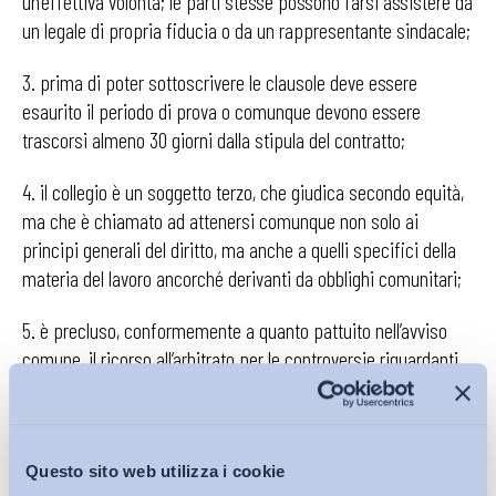
un’effettiva volontà; le parti stesse possono farsi assistere da
un legale di propria fiducia o da un rappresentante sindacale;
3. prima di poter sottoscrivere le clausole deve essere
esaurito il periodo di prova o comunque devono essere
trascorsi almeno 30 giorni dalla stipula del contratto;
4. il collegio è un soggetto terzo, che giudica secondo equità,
ma che è chiamato ad attenersi comunque non solo ai
principi generali del diritto, ma anche a quelli specifici della
materia del lavoro ancorché derivanti da obblighi comunitari;
5. è precluso, conformemente a quanto pattuito nell’avviso
comune, il ricorso all’arbitrato per le controversie riguardanti
la risoluzione del rapporto di lavoro.
Purtroppo queste salvaguardie non bastarono a chiudere la
partita. In sede di votazione il Pd riuscì a far passare un
Questo sito web utilizza i cookie