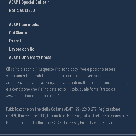
ADAPT Special Bulletin
Noticias CIELO
ADAPT sui media
Chi Siamo
Eventi
Lavora con Noi
ADAPT University Press
Gli scritti disponibili su questo sito sono copy-free e possono essere
singolarmente riprodotti on line o su carta, anche senza specifica
autorizzazione, laddove vengano mantenuti inalterati il contenuto e il titolo
e a condizione che sia indicata sotto il titolo, quale fonte, “tratto da
www.bollettinoadapt.it n.X, data“
Pubblicazione on line della Collana ADAPT ISSN 2240-2721 Registrazione
n.1609, 11 novembre 2001, Tribunale di Modena, Italia. Direttore responsabile:
Michele Tiraboschi; Direttrice ADAPT University Press: Lavinia Serrani.