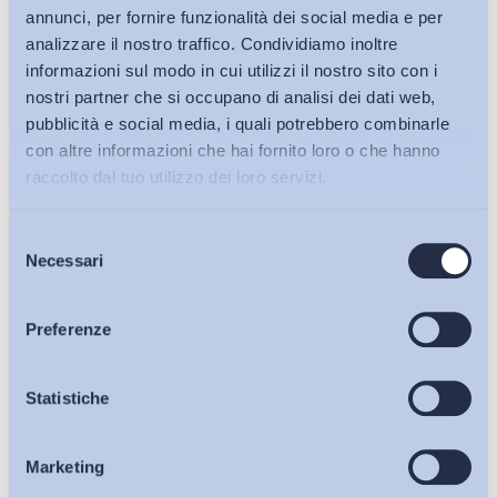
annunci, per fornire funzionalità dei social media e per
analizzare il nostro traffico. Condividiamo inoltre
informazioni sul modo in cui utilizzi il nostro sito con i
nostri partner che si occupano di analisi dei dati web,
pubblicità e social media, i quali potrebbero combinarle
con altre informazioni che hai fornito loro o che hanno
raccolto dal tuo utilizzo dei loro servizi.
Selezione
Bollettini ADAPT
Necessari
del
consenso
Articoli
Preferenze
Ho letto e Accetto il trattamento dei dati personali descritti
Osservatori
Statistiche
sulla pagina della
Privacy Policy
Marketing
Eventi
Iscriviti