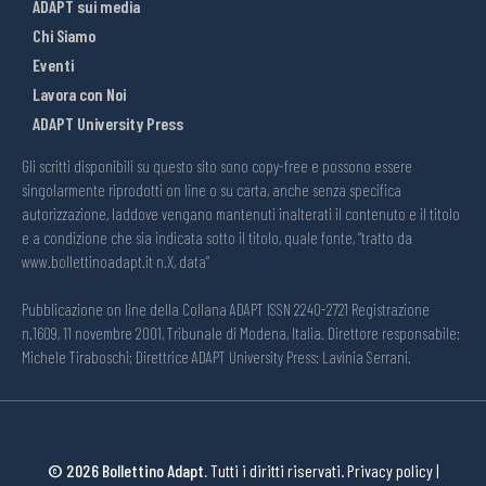
ADAPT sui media
Chi Siamo
Eventi
Lavora con Noi
ADAPT University Press
Gli scritti disponibili su questo sito sono copy-free e possono essere
singolarmente riprodotti on line o su carta, anche senza specifica
autorizzazione, laddove vengano mantenuti inalterati il contenuto e il titolo
e a condizione che sia indicata sotto il titolo, quale fonte, “tratto da
www.bollettinoadapt.it n.X, data“
Pubblicazione on line della Collana ADAPT ISSN 2240-2721 Registrazione
n.1609, 11 novembre 2001, Tribunale di Modena, Italia. Direttore responsabile:
Michele Tiraboschi; Direttrice ADAPT University Press: Lavinia Serrani.
© 2026 Bollettino Adapt.
Tutti i diritti riservati.
Privacy policy
|