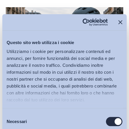
Questo sito web utilizza i cookie
Utilizziamo i cookie per personalizzare contenuti ed
annunci, per fornire funzionalità dei social media e per
analizzare il nostro traffico. Condividiamo inoltre
informazioni sul modo in cui utilizzi il nostro sito con i
nostri partner che si occupano di analisi dei dati web,
pubblicità e social media, i quali potrebbero combinarle
con altre informazioni che hai fornito loro o che hanno
Lavoro mediante piattaforma digitale: uno schema di
raccolto dal tuo utilizzo dei loro servizi.
decreto carente sul...
Selezione
di
Giada Benincasa
Bollettini ADAPT
Necessari
del