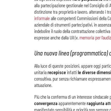
alla partecipazione gestionale nel Consiglio di 
distinzione tra proprietà e lavoro, alterando i t
informale
alle competenti Commissioni della Cam
aziendale di strumenti partecipativi, in assenz
indebolire il ruolo della contrattazione collettiva
espresse anche dalla Uil (v.
memoria per l’audi
Una nuova linea (programmatica)
Alla luce di queste posizioni, appare oggi parti
unitaria
recepisce
infatti
le diverse dimens
consultiva, pur senza richiamare espressamente 
attuazione.
Più che la conferma di un interesse sindacale 
convergenza
apparentemente
raggiunta att
manifestato sensibilità e priorità non sempre co