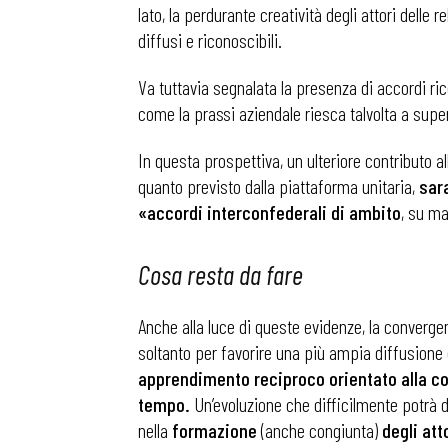
lato, la perdurante creatività degli attori delle 
diffusi e riconoscibili.
Osservator
Va tuttavia segnalata la presenza di accordi rico
come la prassi aziendale riesca talvolta a super
Eventi
In questa prospettiva, un ulteriore contributo a
quanto previsto dalla piattaforma unitaria,
sara
Chi Siamo
«accordi interconfederali di ambito
,
su mat
Cosa resta da fare
Anche alla luce di queste evidenze, la converge
soltanto per favorire una più ampia diffusione
apprendimento reciproco orientato alla cos
tempo.
Un’evoluzione che difficilmente potrà di
nella
formazione
(anche congiunta)
degli atto