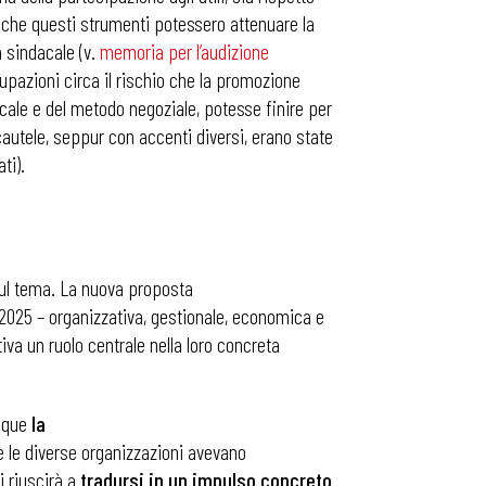
re che questi strumenti potessero attenuare la
a sindacale (v.
memoria per l’audizione
upazioni circa il rischio che la promozione
acale e del metodo negoziale, potesse finire per
autele, seppur con accenti diversi, erano state
ti).
ul tema. La nuova proposta
6/2025 – organizzativa, gestionale, economica e
va un ruolo centrale nella loro concreta
unque
la
e le diverse organizzazioni avevano
i riuscirà a
tradursi in un impulso concreto