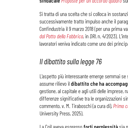
sindacale
Proposte per un accordo quadro
sul
Si tratta di una scelta che si colloca in sostan
successivamente tratto impulso anche il paragr
Confindustria il 9 marzo 2018 (per una prima val
dal Patto della Fabbrica
, in
DRI
, n. 4/2023). L’in
lavoratori veniva indicato come uno dei principa
Il dibattito sulla legge 76
L’aspetto più interessante emerge semmai se si 
assume rilievo il
dibattito che ha accompagn
gestione, al capitale e agli utili delle imprese,
differenze significative tra le organizzazioni s
commento, v. M. Tiraboschi (a cura di),
Primo co
University Press, 2025).
La Cgil aveva espresso
forti perplessità
sia n