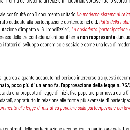
la riforma del sistema di relazioni industriali, sottoscritta lo scorso 17
ziale continuità con il documento unitario
Un moderno sistema di relazi
afo dedicato alla partecipazione contenuto nel c.d.
Patto della Fabb
utazione d’impatto v. G. Impellizzieri,
La cosiddetta “partecipazione 
teresse delle tre confederazioni per il tema
non rappresenta
dunqu
li fattori di sviluppo economico e sociale e come una leva di moderni
guarda a quanto accaduto nel periodo intercorso tra questi documenti
ato, poco più di un anno fa, l’approvazione della legge n. 76
 nata da una proposta di legge di iniziativa popolare promossa dalla Ci
indacali, soprattutto in relazione alle forme più avanzate di partecip
mmento alla legge di iniziativa popolare sulla partecipazione dei la
ei confronti della partecipazione economica, in particolare nella forma