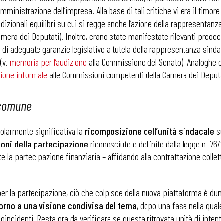
Amministrazione dell’impresa. Alla base di tali critiche vi era il timo
radizionali equilibri su cui si regge anche l’azione della rappresentanz
era dei Deputati). Inoltre, erano state manifestate rilevanti preocc
a di adeguate garanzie legislative a tutela della rappresentanza sind
 (v.
memoria per l’audizione
alla Commissione del Senato). Analoghe c
zione informale
alle Commissioni competenti della Camera dei Deputa
 comune
colarmente significativa la
ricomposizione dell’unità sindacale
s
ioni della partecipazione
riconosciute e definite dalla legge n. 7
la partecipazione finanziaria – affidando alla contrattazione colletti
per la partecipazione, ciò che colpisce della nuova piattaforma è d
orno a una visione condivisa del tema
, dopo una fase nella qual
incidenti. Resta ora da verificare se questa ritrovata unità di intent