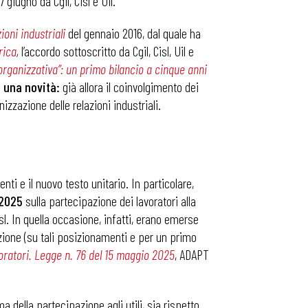
 giugno da Cgil, Cisl e Uil.
oni industriali
del gennaio 2016, dal quale ha
rica
,
l’accordo sottoscritto da Cgil, Cisl, Uil e
organizzativa”: un primo bilancio a cinque anni
e
una novità:
già allora il coinvolgimento dei
zzazione delle relazioni industriali.
 e il nuovo testo unitario. In particolare,
/2025
sulla partecipazione dei lavoratori alla
sl. In quella occasione, infatti, erano emerse
azione (su tali posizionamenti e per un primo
voratori. Legge n. 76 del 15 maggio 2025
, ADAPT
 della partecipazione agli utili, sia rispetto