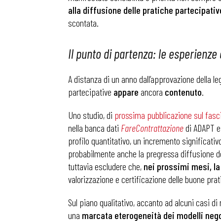
alla diffusione delle pratiche partecipative
scontata.
Il punto di partenza: le esperienze
A distanza di un anno dall’approvazione della l
partecipative
appare
ancora
contenuto
.
Uno studio, di
prossima pubblicazione sul fascico
nella banca dati
FareContrattazione
di ADAPT e s
profilo quantitativo, un incremento significativ
probabilmente anche la pregressa diffusione dell
tuttavia escludere che,
nei prossimi mesi, la
valorizzazione e certificazione delle buone pra
Bollettini
Sul piano qualitativo, accanto ad alcuni casi d
una
marcata eterogeneità dei modelli nego
Articoli