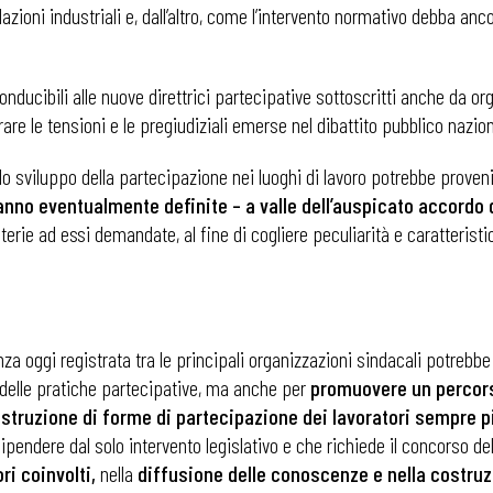
relazioni industriali e, dall’altro, come l’intervento normativo debba a
i
nducibili alle nuove direttrici partecipative sottoscritti anche da org
are le tensioni e le pregiudiziali emerse nel dibattito pubblico nazion
llo sviluppo della partecipazione nei luoghi di lavoro potrebbe proven
nno eventualmente definite – a valle dell’auspicato accordo
erie ad essi demandate, al fine di cogliere peculiarità e caratteristi
nza oggi registrata tra le principali organizzazioni sindacali potre
 delle pratiche partecipative, ma anche per
promuovere un percors
truzione di forme di partecipazione dei lavoratori sempre più
pendere dal solo intervento legislativo e che richiede il concorso dell
ri coinvolti,
nella
diffusione delle conoscenze e nella costruz