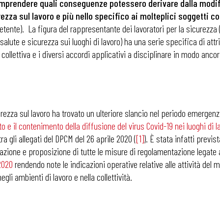
comprendere quali
conseguenze potessero derivare dalla modific
ezza sul lavoro e più nello specifico ai molteplici soggetti c
nte). La figura del rappresentante dei lavoratori per la sicurezza (RS
lute e sicurezza sui luoghi di lavoro) ha una serie specifica di attrib
e collettiva e i diversi accordi applicativi a disciplinare in modo anco
rezza sul lavoro ha trovato un ulteriore slancio nel periodo emergenzi
o e il contenimento della diffusione del virus Covid-19 nei luoghi di l
a gli allegati del DPCM del 26 aprile 2020 (
[1]
). È stata infatti previ
razione e proposizione di tutte le misure di regolamentazione legate a
 2020
rendendo note le indicazioni operative relative alle attività de
li ambienti di lavoro e nella collettività.