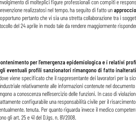
oinvolgimento di molteplici figure professionali con compiti e respo
 prevenzione realizzatosi nel tempo, ha seguito di fatto un
approccio
 opportuno pertanto che vi sia una stretta collaborazione tra i soggett
tocollo del 24 aprile in modo tale da rendere maggiormente rispondenti
ontenimento per l’emergenza epidemiologica e i relativi profil
 gli eventuali profili sanzionatori rimangono di fatto inalterat
 dove viene specificato che il rappresentante dei lavoratori per la sic
industriale relativamente alle informazioni contenute nel documento d
engono a conoscenza nell’esercizio delle funzioni. In caso di violazion
rattamente configurabile una responsabilità civile per il risarciment
entualmente, tenuta. Per quanto riguarda invece il medico competente,
 ADAPT
o gli art. 25 e 41 del D.lgs. n. 81/2008.