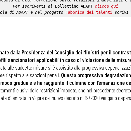
Scuola di alta formazione sulle relazioni industriali e 
Per iscriverti al 
Bollettino ADAPT
clicca qui
ola di ADAPT
 e nel progetto 
Fabbrica dei talenti
 scrivi 
nate dalla Presidenza del Consiglio dei Ministri per il contra
li sanzionatori applicabili in caso di violazione delle misur
 alle suddette misure si è assistito alla progressiva depenalizzazione 
e rispetto alle sanzioni penali.
Questa progressiva degradazione
 modo graduale e ha raggiunto il culmine con l’emanazione de
mportamenti elusivi delle restrizioni imposte, che nel precedente decre
 data di entrata in vigore del nuovo decreto n. 19/2020 vengano depena