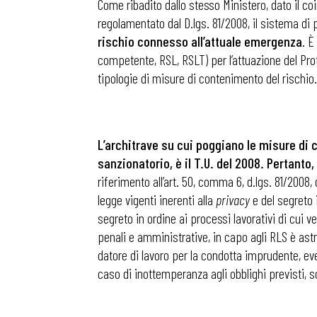
Come ribadito dallo stesso Ministero, dato il c
regolamentato dal D.lgs. 81/2008, il sistema di
rischio connesso all’attuale emergenza
. È
competente, RSL, RSLT) per l’attuazione del Pro
tipologie di misure di contenimento del rischio.
L’architrave su cui poggiano le misure di c
sanzionatorio, è il T.U. del 2008. Pertanto,
riferimento all’art. 50, comma 6, d.lgs. 81/2008,
legge vigenti inerenti alla
privacy
e del segreto 
segreto in ordine ai processi lavorativi di cui v
penali e amministrative, in capo agli RLS è ast
datore di lavoro per la condotta imprudente, ev
Bollettini
caso di inottemperanza agli obblighi previsti, son
Articoli