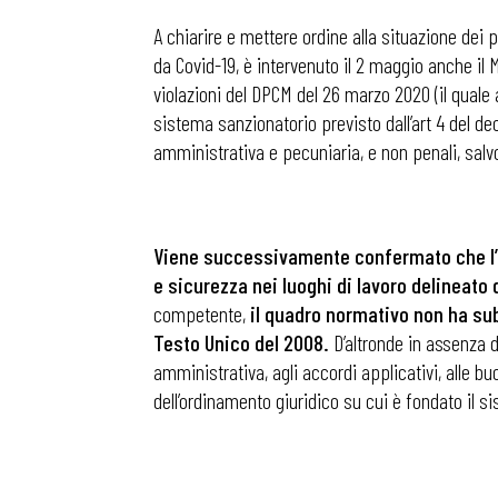
A chiarire e mettere ordine alla situazione dei 
da Covid-19, è intervenuto il 2 maggio anche il 
Osservator
violazioni del DPCM del 26 marzo 2020 (il quale 
sistema sanzionatorio previsto dall’art 4 del de
Eventi
amministrativa e pecuniaria, e non penali, salvo
Chi Siamo
Viene successivamente confermato che l’ev
e sicurezza nei luoghi di lavoro delineato d
competente,
il quadro normativo non ha su
Testo Unico del 2008.
D’altronde in assenza d
amministrativa, agli accordi applicativi, alle buon
dell’ordinamento giuridico su cui è fondato il s