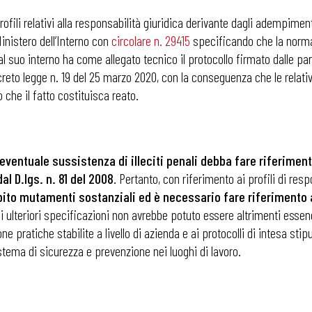
profili relativi alla responsabilità giuridica derivante dagli adempime
Ministero dell’Interno con
circolare n. 29415
specificando che la normati
i
al suo interno ha come allegato tecnico il protocollo firmato dalle par
creto legge n. 19 del 25 marzo 2020, con la conseguenza che le relati
 che il fatto costituisca reato.
entuale sussistenza di illeciti penali debba fare riferiment
al D.lgs. n. 81 del 2008
. Pertanto, con riferimento ai profili di re
bito mutamenti sostanziali ed è necessario fare riferimento 
i ulteriori specificazioni non avrebbe potuto essere altrimenti essen
e pratiche stabilite a livello di azienda e ai protocolli di intesa stipul
istema di sicurezza e prevenzione nei luoghi di lavoro.