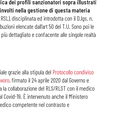
a dei profili sanzionatori sopra illustrati
oinvolti nella gestione di questa materia
L), disciplinata ed introdotta con il D.lgs. n.
uzioni elencate dall’art 50 del T.U. Sono poi le
r più dettagliato e confacente alle singole realtà
ale grazie alla stipula del
Protocollo condiviso
avoro
, firmato il 24 aprile 2020 dal Governo e
sta la collaborazione del RLS/RLST con il medico
l Covid-19. È intervenuto anche il Ministero
l medico competente nel contrasto e