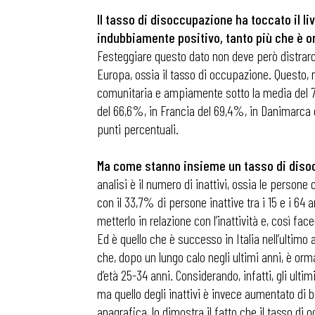
Il tasso di disoccupazione ha toccato il li
indubbiamente positivo, tanto più che è o
Festeggiare questo dato non deve però distrarci
Europa, ossia il tasso di occupazione. Questo, n
comunitaria e ampiamente sotto la media del 7
del 66,6%, in Francia del 69,4%, in Danimarca d
punti percentuali.
Ma come stanno insieme un tasso di disoc
analisi è il numero di inattivi, ossia le perso
con il 33,7% di persone inattive tra i 15 e i 
metterlo in relazione con l’inattività e, così 
Ed è quello che è successo in Italia nell’ultimo 
che, dopo un lungo calo negli ultimi anni, è orm
d’età 25-34 anni. Considerando, infatti, gli ult
ma quello degli inattivi è invece aumentato di 
anagrafica, lo dimostra il fatto che il tasso di o