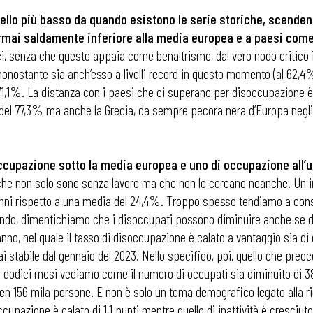
vello più basso da quando esistono le serie storiche, scendend
rmai saldamente inferiore alla media europea e a paesi come 
, senza che questo appaia come benaltrismo, dal vero nodo critico ita
onostante sia anch’esso a livelli record in questo momento (al 62,4%)
1,1%. La distanza con i paesi che ci superano per disoccupazione è
el 77,3% ma anche la Grecia, da sempre pecora nera d’Europa negli ul
cupazione sotto la media europea e uno di occupazione all’u
ne che non solo sono senza lavoro ma che non lo cercano neanche. Un 
64 anni rispetto a una media del 24,4%. Troppo spesso tendiamo a con
facendo, dimentichiamo che i disoccupati possono diminuire anche se di
anno, nel quale il tasso di disoccupazione è calato a vantaggio sia di 
ai stabile dal gennaio del 2023. Nello specifico, poi, quello che pre
imi dodici mesi vediamo come il numero di occupati sia diminuito di 38
ben 156 mila persone. E non è solo un tema demografico legato alla r
ccupazione è calato di 1,1 punti mentre quello di inattività è cresciuto