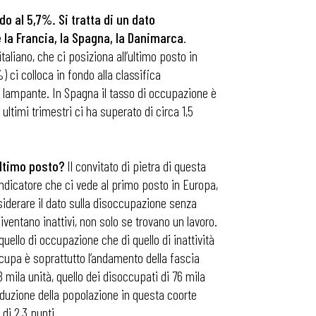
o al 5,7%. Si tratta di un dato
la Francia, la Spagna, la Danimarca
.
liano, che ci posiziona all’ultimo posto in
 ci colloca in fondo alla classifica
 lampante. In Spagna il tasso di occupazione è
timi trimestri ci ha superato di circa 1,5
ltimo posto?
Il convitato di pietra di questa
indicatore che ci vede al primo posto in Europa,
siderare il dato sulla disoccupazione senza
ventano inattivi, non solo se trovano un lavoro.
quello di occupazione che di quello di inattività
occupa è soprattutto l’andamento della fascia
 mila unità, quello dei disoccupati di 76 mila
iduzione della popolazione in questa coorte
 di 2,3 punti.