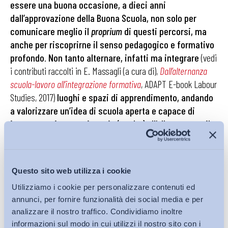
essere una buona occasione, a dieci anni
dall’approvazione della Buona Scuola, non solo per
comunicare meglio il
proprium
di questi percorsi, ma
anche per riscoprirne il senso pedagogico e formativo
profondo
.
Non tanto alternare, infatti ma integrare
(vedi
i contributi raccolti in E. Massagli (a cura di),
Dall’alternanza
scuola-lavoro all’integrazione formativa
, ADAPT E-book Labour
Studies, 2017)
luoghi e spazi di apprendimento, andando
a valorizzare un’idea di scuola aperta e capace di
innovare e rinnovarsi grazie (anche) all’alleanza con il
mondo del lavoro, riscoprendo l’insopprimibile valore
educativo di quest’ultimo, tenendo al centro la propria
– questa sì, non modificabile – funzione di luogo di
Questo sito web utilizza i cookie
educazione e formazione della persona nella sua
Utilizziamo i cookie per personalizzare contenuti ed
interezza
.
annunci, per fornire funzionalità dei social media e per
analizzare il nostro traffico. Condividiamo inoltre
Matteo Colombo
informazioni sul modo in cui utilizzi il nostro sito con i