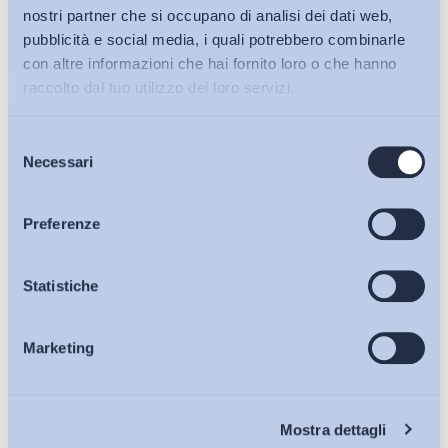
nostri partner che si occupano di analisi dei dati web,
Direttore Fondazione ADAPT
pubblicità e social media, i quali potrebbero combinarle
con altre informazioni che hai fornito loro o che hanno
ADAPT Senior Fellow
raccolto dal tuo utilizzo dei loro servizi.
@colombo_mat
Selezione
Bollettini ADAPT
Necessari
del
consenso
Condividi su:
Articoli
Preferenze
Osservatori
Statistiche
Ultimi Interventi
Marketing
Eventi
Chi Siamo
Mostra dettagli