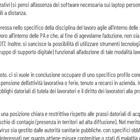
zativi (si pensi all’assenza dei software necessaria sui laptop personal
i a distanza.
nteressa nello specifico della disciplina del lavoro agile all’interno del
avoro all’interno delle PA e che, al fine di agevolarne l’adozione, non s
. Inoltre, si sancisce la possibilità di utilizzare strumenti tecnologi
ppo di supporto digitale) funzionali all’adozione di tale modalità lav
moto, ci si vuole in conclusione occupare di uno specifico profilo conn
spensione dell’attività lavorativa o ferie, tenuto a recarsi in azienda. 
lighi datoriali di tutela dei lavoratori e il diritto dei lavoratori alla 
una posizione chiara e restrittiva rispetto alle prassi datoriali di acq
rischio di contagio (presenza in territori ad alta diffusione). Nel meri
virus
sia gestito dalle autorità sanitarie pubbliche, con specifici obb
o interessati per quanto attiene misure contenitive o stati di malattia d