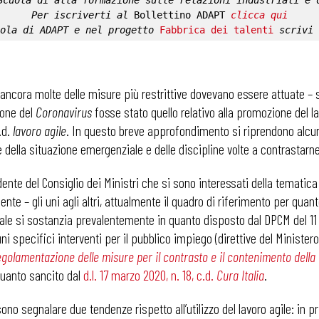
Scuola di alta formazione sulle relazioni industriali e 
Per iscriverti al 
Bollettino ADAPT
clicca qui
ola di ADAPT
 e nel progetto 
Fabbrica dei talenti
 scrivi 
ancora molte delle misure più restrittive dovevano essere attuate –
sione del
Coronavirus
fosse stato quello relativo alla promozione del la
.d.
lavoro agile
. In questo breve approfondimento si riprendono alcune
e della situazione emergenziale e delle discipline volte a contrastarne 
dente del Consiglio dei Ministri che si sono interessati della tematica
nte – gli uni agli altri, attualmente il quadro di riferimento per quant
ale si sostanzia prevalentemente in quanto disposto dal DPCM del 1
uni specifici interventi per il pubblico impiego (direttive del Minist
egolamentazione delle misure per il contrasto e il contenimento della 
 quanto sancito dal
d.l. 17 marzo 2020, n. 18, c.d.
Cura Italia
.
no segnalare due tendenze rispetto all’utilizzo del lavoro agile: in p