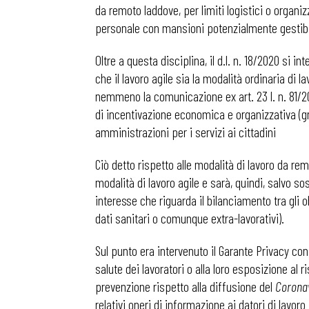
da remoto laddove, per limiti logistici o organiz
personale con mansioni potenzialmente gestibil
Oltre a questa disciplina, il d.l. n. 18/2020 si i
che il lavoro agile sia la modalità ordinaria di l
nemmeno la comunicazione ex art. 23 l. n. 81/2017
di incentivazione economica e organizzativa (gru
amministrazioni per i servizi ai cittadini
Ciò detto rispetto alle modalità di lavoro da re
modalità di lavoro agile e sarà, quindi, salvo so
interesse che riguarda il bilanciamento tra gli obb
dati sanitari o comunque extra-lavorativi).
Sul punto era intervenuto il Garante Privacy con 
salute dei lavoratori o alla loro esposizione al 
prevenzione rispetto alla diffusione del
Corona
relativi oneri di informazione ai datori di lavor