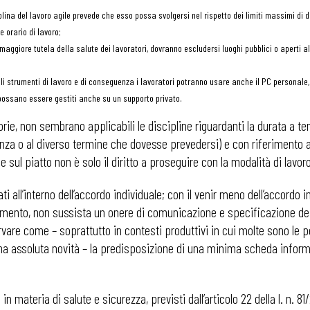
lina del lavoro agile prevede che esso possa svolgersi nel rispetto dei limiti massimi di d
 orario di lavoro;
i
maggiore tutela della salute dei lavoratori, dovranno escludersi luoghi pubblici o aperti al 
gli strumenti di lavoro e di conseguenza i lavoratori potranno usare anche il PC personal
li possano essere gestiti anche su un supporto privato.
orie, non sembrano applicabili le discipline riguardanti la durata a 
za o al diverso termine che dovesse prevedersi) e con riferimento al
sul piatto non è solo il diritto a proseguire con la modalità di lavoro, 
all’interno dell’accordo individuale; con il venir meno dell’accordo in
umento, non sussista un onere di comunicazione e specificazione dei 
ervare come – soprattutto in contesti produttivi in cui molte sono le p
a assoluta novità – la predisposizione di una minima scheda inform
 in materia di salute e sicurezza, previsti dall’articolo 22 della l. n.