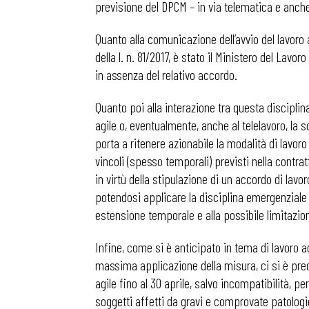
previsione del DPCM – in via telematica e anch
Quanto alla comunicazione dell’avvio del lavoro a
della l. n. 81/2017, è stato il Ministero del Lavor
in assenza del relativo accordo.
Quanto poi alla interazione tra questa disciplina 
agile o, eventualmente, anche al telelavoro, la 
porta a ritenere azionabile la modalità di lavor
vincoli (spesso temporali) previsti nella contrat
in virtù della stipulazione di un accordo di lav
potendosi applicare la disciplina emergenziale in
estensione temporale e alla possibile limitazio
Infine, come si è anticipato in tema di lavoro ag
massima applicazione della misura, ci si è preocc
agile fino al 30 aprile, salvo incompatibilità, p
soggetti affetti da gravi e comprovate patologie