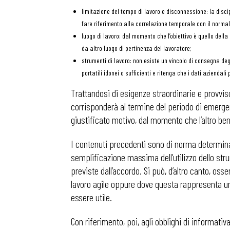
limitazione del tempo di lavoro e disconnessione: la discip
fare riferimento alla correlazione temporale con il normale
Osservator
luogo di lavoro: dal momento che l’obiettivo è quello della 
da altro luogo di pertinenza del lavoratore;
strumenti di lavoro: non esiste un vincolo di consegna de
Eventi
portatili idonei o sufficienti e ritenga che i dati azienda
Trattandosi di esigenze straordinarie e provvis
Chi Siamo
corrisponderà al termine del periodo di emergen
giustificato motivo, dal momento che l’altro bene 
I contenuti precedenti sono di norma determinati 
semplificazione massima dell’utilizzo dello str
previste dall’accordo. Si può, d’altro canto, oss
lavoro agile oppure dove questa rappresenta un
essere utile.
Con riferimento, poi, agli obblighi di informativa