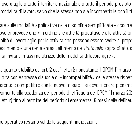
lavoro agile a tutto il territorio nazionale e a tutto il periodo previs
modalità di lavoro, salvo che la stessa non sia incompatibile con il ti
nare sulle modalità applicative della disciplina semplificata – occor
ddove si prevede che «in ordine alle attività produttive e alle attività 
ità di lavoro agile per le attività che possono essere svolte al propr
scimento e una certa enfasi, all’interno del
Protocollo
sopra citato, 
si invita al massimo utilizzo delle modalità di lavoro agile».
e a quanto stabilito dall’art. 2 co. 1 lett. r): nonostante il DPCM 11 m
 lo fa con espressa clausola di «incompatibilità» delle stesse rispe
rente e compatibile con le nuove misure – si deve ritenere pienamen
amente alla scadenza del periodo di efficacia del DPCM 11 marzo 20
 1 lett. r) fino al termine del periodo di emergenza (6 mesi dalla delibe
ano operativo restano valide le seguenti indicazioni.