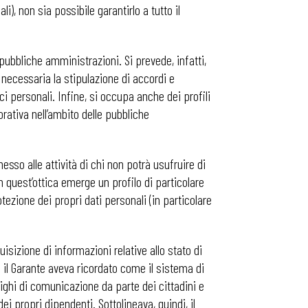
i), non sia possibile garantirlo a tutto il
le pubbliche amministrazioni. Si prevede, infatti,
ia necessaria la stipulazione di accordi e
ci personali. Infine, si occupa anche dei profili
orativa nell’ambito delle pubbliche
esso alle attività di chi non potrà usufruire di
In quest’ottica emerge un profilo di particolare
protezione dei propri dati personali (in particolare
uisizione di informazioni relative allo stato di
to il Garante aveva ricordato come il sistema di
lighi di comunicazione da parte dei cittadini e
ei propri dipendenti. Sottolineava, quindi, il