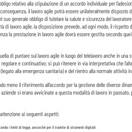
bligo relativo alla stipulazione di un accordo individuale per l’adesio
. Di conseguenza, il lavoro agile potrà essere unilateralmente disposto da
el suo generale obbligo di tutelare la salute e sicurezza del lavorator
à di lavoro agile, la disposizione prevede, ad ogni modo, il rispetto de
guenza la prestazione in lavoro agile dovrà essere gestita secondo quei
ella di puntare sul lavoro agile in luogo del telelavoro anche in una s
golare e continuativo: si può ritenere in via interpretativa che l’alt
legato alla emergenza sanitaria) e del rientro alla normale attività in
nendo meno il riferimento all’accordo per la gestione delle diverse dinam
aziende si erano avvicinate a questa modalità di lavoro in passato, p
 ADAPT
 attenzione ai seguenti aspetti:
ondo i limiti di legge, ancorché per il tramite di strumenti digitali;