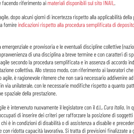
e facendo riferimento ai
materiali disponibili sul sito INAIL
.
gile, dopo alcuni giorni di incertezza rispetto alla applicabilità della
o a fornire
indicazioni rispetto alla procedura semplificata di deposit
emergenziale e provvisoria e le eventuali discipline collettive (naziona
sopravvenienza di una disciplina a breve termine e con caratteri di s
o agile secondo la procedura semplificata e in assenza di accordo ind
tazione collettiva. Allo stesso modo, con riferimento ai lavoratori che
oro agile, è ragionevole ritenere che non sarà necessario addivenire ad
 via unilaterale, con le necessarie modifiche rispetto a quanto pattuit
ne spaziale della prestazione.
ile è intervenuto nuovamente il legislatore con il d.l.,
Cura Italia
. In 
upati di inserire dei criteri per rafforzare la posizione di soggetti p
er chi è in condizioni di disabilità o di assistenza a disabile e precede
 con ridotta capacità lavorativa. Si tratta di previsioni finalizzate 