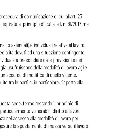
 procedura di comunicazione di cui all’art. 23
o
, ispirata al principio di cui alla l. n. 81/2017, ma
li o aziendali) e individuali relative al lavoro
pecialità dovuti ad una situazione contingente
ividuale a prescindere dalle previsioni e dei
 già usufruiscono della modalità di lavoro agile
 un accordo di modifica di quello vigente,
o tra le parti e, in particolare, rispetto alla
questa sede, fermo restando il principio di
articolarmente vulnerabili: diritto al lavoro
nza nell’accesso alla modalità di lavoro per
a gestire lo spostamento di massa verso il lavoro