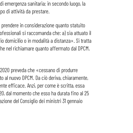
to di emergenza sanitaria; in secondo luogo, la
po di attività da prestare.
re prendere in considerazione quanto statuito
professionali si raccomanda che: a) sia attuato il
io domicilio o in modalità a distanza». Si tratta
che nel richiamare quanto affermato dal DPCM,
arzo 2020 preveda che «cessano di produrre
tto al nuovo DPCM. Da ciò deriva, chiaramente,
te efficace. Anzi, per come è scritta, essa
20, dal momento che esso ha durata fino al 25
razione del Consiglio dei ministri 31 gennaio