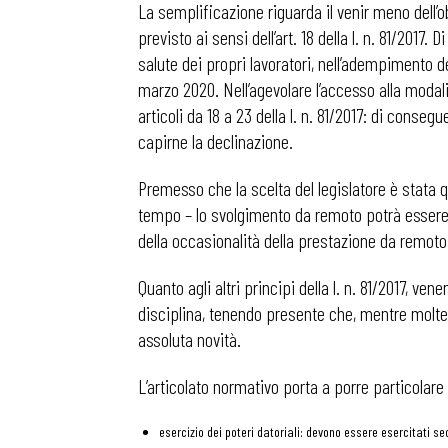
La semplificazione riguarda il venir meno dell’ob
previsto ai sensi dell’art. 18 della l. n. 81/2017
salute dei propri lavoratori, nell’adempimento d
marzo 2020. Nell’agevolare l’accesso alla modalit
articoli da 18 a 23 della l. n. 81/2017: di conse
capirne la declinazione.
Premesso che la scelta del legislatore è stata qu
tempo – lo svolgimento da remoto potrà essere re
della occasionalità della prestazione da remoto (
Quanto agli altri principi della l. n. 81/2017, ve
disciplina, tenendo presente che, mentre molte 
assoluta novità.
Bollettini
L’articolato normativo porta a porre particolare
esercizio dei poteri datoriali: devono essere esercitati sec
Articoli