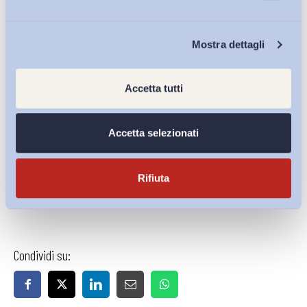
e mercato del lavoro
Chi Siamo
ADAPT-CQIA, Università degli Studi di Bergamo
Mostra dettagli
@Alfonso_Balsamo
Accetta tutti
*
Pubblicato anche in
I
l Sole 24 Ore
,
Nòva
(Il blog di ADAPT) il 6
ottobre 2014.
Accetta selezionati
Rifiuta
Condividi su: