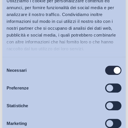
Utilizziamo i cookie per personalizzare contenuti ed
annunci, per fornire funzionalità dei social media e per
I settori italiani che più assumono ricercatori
analizzare il nostro traffico. Condividiamo inoltre
industriali sono chimico-farmaceutico
, metalmeccanico
informazioni sul modo in cui utilizzi il nostro sito con i
ed energia. Ma ci sono anche imprese in settori dei servizi
nostri partner che si occupano di analisi dei dati web,
come sanità e istruzione (dove trovano spazio anche
pubblicità e social media, i quali potrebbero combinarle
ricercatori umanistici).La strada è lunga, ma non ci sono
con altre informazioni che hai fornito loro o che hanno
alternative Puntare sulla ricerca industriale significa permette
raccolto dal tuo utilizzo dei loro servizi.
alle imprese di creare sviluppo e occupazione di alto profilo.
Sfatati i miti del passato: la ricerca in industria è ricerca a
Selezione
Bollettini ADAPT
tutti gli effetti. La trasformazione è irreversibile: persino
Necessari
del
Efesto e Atena stanno insieme. Ma la luna di miele in Italia,
consenso
per adesso, è ancora rimandata.
Articoli
Preferenze
Osservatori
Statistiche
Alfonso Balsamo
Scuola internazionale di dottorato in Formazione della persona
Marketing
Eventi