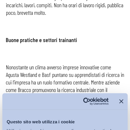
incarichi, lavori, compiti. Non ha orari di lavoro rigidi, pubblica
poco, brevetta molto.
Buone pratiche e settori trainanti
Nonostante un clima avverso imprese innovative come
Agusta Westland e Basf puntano su apprendistati di ricerca in
cui l’impresa ha un ruolo formativo centrale. Mentre aziende
come Bracco promuovono la ricerca industriale con il
progetto “iRIS
”
. Il Miur ha recentemente incentivato la ricerca
industriale finanziando il
Progetto PhD Italents
in
collaborazione con Confindustria e Fondazione CRUI.
Questo sito web utilizza i cookie