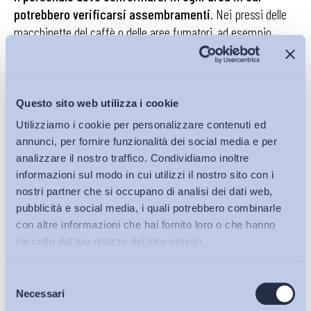
potrebbero verificarsi assembramenti
. Nei pressi delle
macchinette del caffè o delle aree fumatori, ad esempio,
occorrerà mantenere il distanziamento interpersonale, evitare
le code in attesa e non superare la presenza di due o tre
persone; nelle sale riunioni la capienza ordinaria è stata
dimezzata e nella mensa ci saranno nuove turnazioni e una
Questo sito web utilizza i cookie
disposizione “a scacchiera” delle sedie; negli spogliatoi sarà
Utilizziamo i cookie per personalizzare contenuti ed
possibile restare soltanto per il tempo necessario alle
annunci, per fornire funzionalità dei social media e per
operazioni connesse, mantenendo la distanza minima di un
analizzare il nostro traffico. Condividiamo inoltre
metro e riducendo al minimo l’utilizzo della doccia a fine
informazioni sul modo in cui utilizzi il nostro sito con i
nostri partner che si occupano di analisi dei dati web,
turno. Infine, sarà compito di ogni sito valutare eventuali
pubblicità e social media, i quali potrebbero combinarle
turnazioni in considerazione dell’afflusso di personale in
con altre informazioni che hai fornito loro o che hanno
azienda con il fine di evitare assembramenti.
raccolto dal tuo utilizzo dei loro servizi.
Selezione
Bollettini ADAPT
Necessari
Il Protocollo non dimentica come i lavoratori abbiano
del