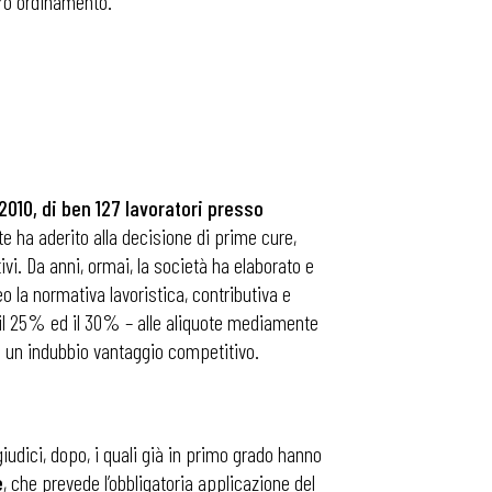
stro ordinamento.
2010, di ben 127 lavoratori presso
rte ha aderito alla decisione di prime cure,
vi. Da anni, ormai, la società ha elaborato e
o la normativa lavoristica, contributiva e
 tra il 25% ed il 30% – alle aliquote mediamente
re un indubbio vantaggio competitivo.
giudici, dopo, i quali già in primo grado hanno
e
, che prevede l’obbligatoria applicazione del