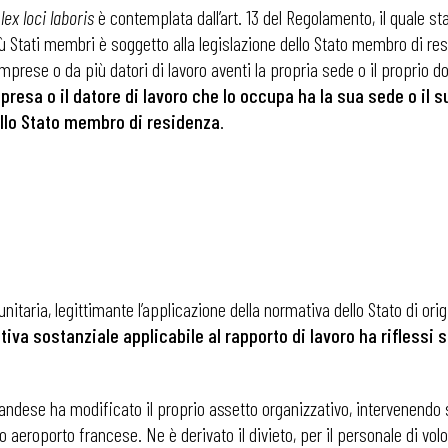
a
lex loci laboris
è contemplata dall’art. 13 del Regolamento, il quale st
iù Stati membri è soggetto alla legislazione dello Stato membro di re
i
imprese o da più datori di lavoro aventi la propria sede o il proprio 
presa o il datore di lavoro che lo occupa ha la sua sede o il s
ello Stato membro di residenza
.
taria, legittimante l’applicazione della normativa dello Stato di orig
iva sostanziale applicabile al rapporto di lavoro ha riflessi 
andese ha modificato il proprio assetto organizzativo, intervenendo
 aeroporto francese. Ne è derivato il divieto, per il personale di volo, 