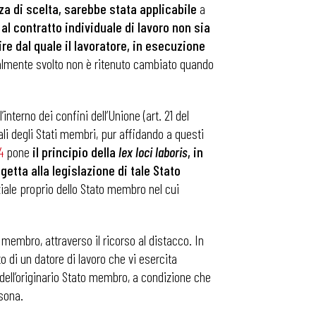
a di scelta, sarebbe stata applicabile
a
 al contratto individuale di lavoro non sia
ire dal quale il lavoratore, in esecuzione
itualmente svolto non è ritenuto cambiato quando
interno dei confini dell’Unione (art. 21 del
ali degli Stati membri, pur affidando a questi
4
pone
il principio della
lex loci laboris
, in
tta alla legislazione di tale Stato
enziale proprio dello Stato membro nel cui
 membro, attraverso il ricorso al distacco. In
o di un datore di lavoro che vi esercita
 dell’originario Stato membro, a condizione che
rsona.