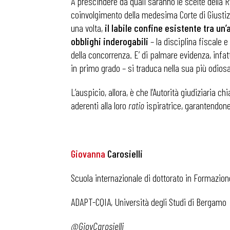
A prescindere da quali saranno le scelte della R
coinvolgimento della medesima Corte di Giustizi
una volta,
il labile confine esistente tra u
obblighi inderogabili
– la disciplina fiscale e
della concorrenza. E’ di palmare evidenza, infat
in primo grado – si traduca nella sua più odiosa
L’auspicio, allora, è che l’Autorità giudiziaria 
aderenti alla loro
ratio
ispiratrice, garantendone
Giovanna
Carosielli
Scuola internazionale di dottorato in Formazion
ADAPT-CQIA, Università degli Studi di Bergamo
@GiovCarosielli