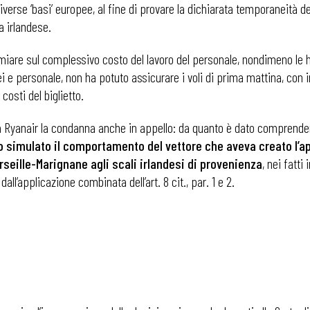
verse ‘basi’ europee, al fine di provare la dichiarata temporaneità de
a irlandese.
rmiare sul complessivo costo del lavoro del personale, nondimeno le 
i e personale, non ha potuto assicurare i voli di prima mattina, con ine
costi del biglietto.
 a Ryanair la condanna anche in appello: da quanto è dato comprendere
to simulato il comportamento del vettore che aveva creato l’
arseille-Marignane agli scali irlandesi
di provenienza
, nei fatt
ll’applicazione combinata dell’art. 8 cit., par. 1 e 2.