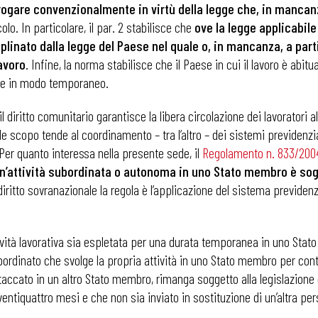
rogare convenzionalmente in virtù della legge che, in mancanz
lo. In particolare, il par. 2 stabilisce che
ove la legge applicabile
ciplinato dalla legge del Paese nel quale o, in mancanza, a part
avoro
. Infine, la norma stabilisce che il Paese in cui il lavoro è ab
aese in modo temporaneo.
iritto comunitario garantisce la libera circolazione dei lavoratori all’
le scopo tende al coordinamento – tra l’altro – dei sistemi previdenzi
Per quanto interessa nella presente sede, il
Regolamento n. 833/200
n’attività subordinata o autonoma in uno Stato membro è sogge
r il diritto sovranazionale la regola è l’applicazione del sistema previd
ttività lavorativa sia espletata per una durata temporanea in uno Stato
subordinato che svolge la propria attività in uno Stato membro per cont
 ADAPT
staccato in un altro Stato membro, rimanga soggetto alla legislazione
 ventiquattro mesi e che non sia inviato in sostituzione di un’altra pe