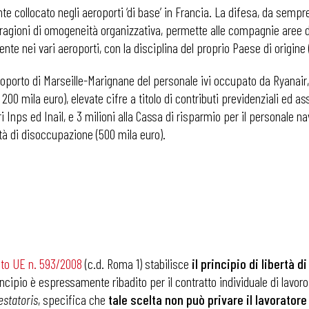
ente collocato negli aeroporti ‘di base’ in Francia. La difesa, da se
li ragioni di omogeneità organizzativa, permette alle compagnie aree di
te nei vari aeroporti, con la disciplina del proprio Paese di origine 
aeroporto di Marseille-Marignane del personale ivi occupato da Ryanair,
200 mila euro), elevate cifre a titolo di contributi previdenziali ed as
i Inps ed Inail, e 3 milioni alla Cassa di risparmio per il personale na
ità di disoccupazione (500 mila euro).
to UE n. 593/2008
(c.d. Roma 1) stabilisce
il principio di libertà d
incipio è espressamente ribadito per il contratto individuale di lavoro (
estatoris
, specifica che
tale scelta non può privare il lavoratore