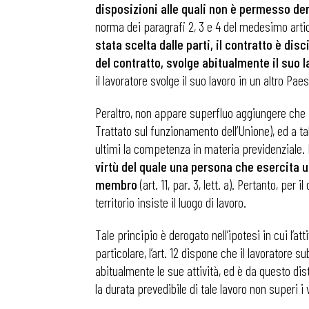
disposizioni alle quali non è permesso de
norma dei paragrafi 2, 3 e 4 del medesimo artico
stata scelta dalle parti, il contratto è dis
del contratto, svolge abitualmente il suo l
il lavoratore svolge il suo lavoro in un altro P
Peraltro, non appare superfluo aggiungere che il d
Trattato sul funzionamento dell’Unione), ed a ta
ultimi la competenza in materia previdenziale. 
virtù del quale una persona che esercita u
membro
(art. 11, par. 3, lett. a). Pertanto, pe
territorio insiste il luogo di lavoro.
Tale principio è derogato nell’ipotesi in cui l’a
particolare, l’art. 12 dispone che il lavoratore 
Bollettini
abitualmente le sue attività, ed è da questo di
la durata prevedibile di tale lavoro non superi i
Articoli