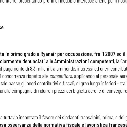
comunitario, presentando profili di indubbio interesse anche per il no
se
ta in primo grado a Ryanair per occupazione, fra il 2007 ed il 
egolarmente denunciati alle Amministrazioni competenti
, la Co
l pagamento di 8,3 milioni tra ammende, interessi ed oneri contributi
i concorrenza rispetto alle
competitors
, applicando al personale aere
n tale paese gli oneri contributivi e fiscali, di gran lunga inferiori –
 alla compagnia di ridurre i prezzi dei biglietti aerei e di consegui
 tuttavia incontrato il favore dei sindacati transalpini, prima, e dei 
ssa osservanza della normativa fiscale e lavoristica frances