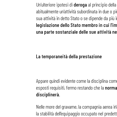
Un’ulteriore ipotesi di
deroga
al principio dell
abitualmente un’attività subordinata in due o p
Osservator
sua attività in detto Stato o se dipende da più 
legislazione dello Stato membro in cui l’im
una parte sostanziale delle sue attività n
Eventi
Chi Siamo
La temporaneità della prestazione
Appare quindi evidente come la disciplina comuni
esposti requisiti, fermo restando che la
normat
disciplinerà
.
Nelle more del gravame, la compagnia aerea irl
la stabilità dell’equipaggio occupato nel predetto