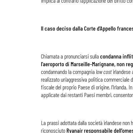
implica al contrario l’applicazione del diritto 
Il caso deciso dalla Corte d’Appello france
Chiamata a pronunciarsi sulla
condanna inflit
l’aeroporto di Marseille-Marignane, non r
condannando la compagnia
low cost
irlandese a
realizzato un’aggressiva politica commerciale d
fiscale del proprio Paese di origine, l’Irlanda. I
applicate dai restanti Paesi membri, consentono
La prassi adottata dalla società irlandese non ha
riconosciuto
Ryanair responsabile dell’ome