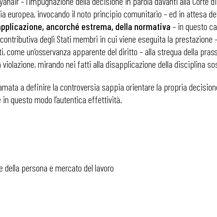
yanair – l’impugnazione della decisione in parola davanti alla Corte d
a europea, invocando il noto principio comunitario – ed in attesa del
n’applicazione, ancorché estrema, della normativa
– in questo c
 contributiva degli Stati membri in cui viene eseguita la prestazione 
ti, come un’osservanza apparente del diritto – alla stregua della pra
 violazione, mirando nei fatti alla disapplicazione della disciplina so
chiamata a definire la controversia sappia orientare la propria decisio
 in questo modo l’autentica effettività.
e della persona e mercato del lavoro