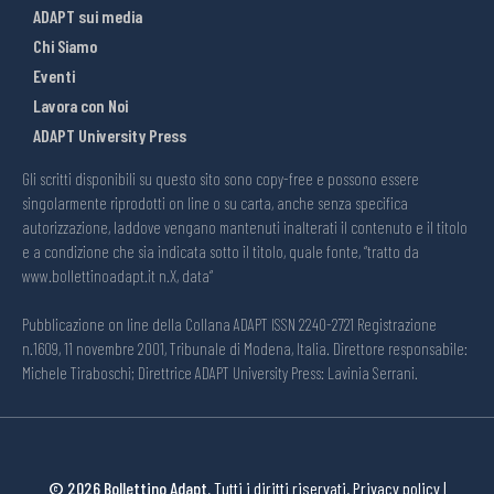
ADAPT sui media
Chi Siamo
Eventi
Lavora con Noi
ADAPT University Press
Gli scritti disponibili su questo sito sono copy-free e possono essere
singolarmente riprodotti on line o su carta, anche senza specifica
autorizzazione, laddove vengano mantenuti inalterati il contenuto e il titolo
e a condizione che sia indicata sotto il titolo, quale fonte, “tratto da
www.bollettinoadapt.it n.X, data“
Pubblicazione on line della Collana ADAPT ISSN 2240-2721 Registrazione
n.1609, 11 novembre 2001, Tribunale di Modena, Italia. Direttore responsabile:
Michele Tiraboschi; Direttrice ADAPT University Press: Lavinia Serrani.
© 2026 Bollettino Adapt.
Tutti i diritti riservati.
Privacy policy
|