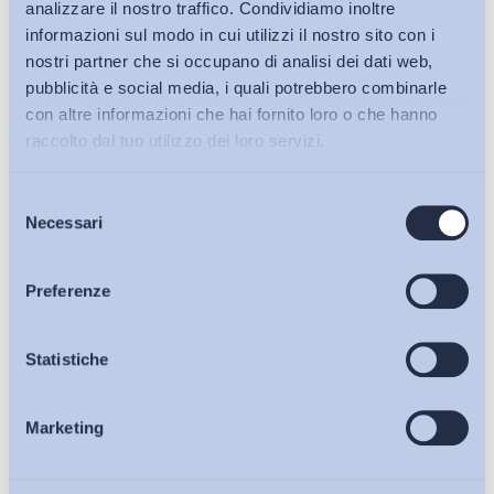
analizzare il nostro traffico. Condividiamo inoltre
27 Luglio 2026
informazioni sul modo in cui utilizzi il nostro sito con i
nostri partner che si occupano di analisi dei dati web,
pubblicità e social media, i quali potrebbero combinarle
con altre informazioni che hai fornito loro o che hanno
raccolto dal tuo utilizzo dei loro servizi.
Selezione
Bollettini ADAPT
Necessari
del
consenso
Articoli
Preferenze
Osservatori
Statistiche
Marketing
L’effetto dell’integrazione sociale e linguistica sul
Eventi
successo lavorativo degli stranieri