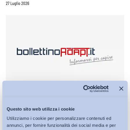
27 Luglio 2026
Corte di Cassazione, sentenza 17 luglio 2026, n. 23436
Questo sito web utilizza i cookie
–...
Utilizziamo i cookie per personalizzare contenuti ed
annunci, per fornire funzionalità dei social media e per
Corte di Cassazione