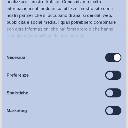
analizzare il nostro traffico. Condividiamo inoltre
informazioni sul modo in cui utilizzi il nostro sito con i
nostri partner che si occupano di analisi dei dati web,
pubblicità e social media, i quali potrebbero combinarle
con altre informazioni che hai fornito loro o che hanno
raccolto dal tuo utilizzo dei loro servizi.
Selezione
Bollettini ADAPT
Necessari
del
consenso
Articoli
Preferenze
Ho letto e Accetto il trattamento dei dati personali descritti
sulla pagina della
Privacy Policy
Osservatori
Statistiche
Iscriviti
Marketing
Eventi