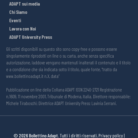
ADAPT sui media
Chi Siamo
Eventi
Lavora con Noi
ADAPT University Press
Gli scritti disponibili su questo sito sono copy-free e possono essere
singolarmente riprodotti on line o su carta, anche senza specifica
autorizzazione, laddove vengano mantenuti inalterati il contenuto e il titolo
e a condizione che sia indicata sotto il titolo, quale fonte, “tratto da
www.bollettinoadapt.it n.X, data“
Pubblicazione on line della Collana ADAPT ISSN 2240-2721 Registrazione
n.1609, 11 novembre 2001, Tribunale di Modena, Italia. Direttore responsabile:
Michele Tiraboschi; Direttrice ADAPT University Press: Lavinia Serrani.
© 2026 Bollettino Adapt.
Tutti i diritti riservati.
Privacy policy
|