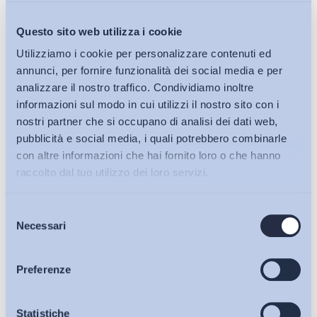
Questo sito web utilizza i cookie
Condividi su:
Utilizziamo i cookie per personalizzare contenuti ed
annunci, per fornire funzionalità dei social media e per
analizzare il nostro traffico. Condividiamo inoltre
informazioni sul modo in cui utilizzi il nostro sito con i
nostri partner che si occupano di analisi dei dati web,
Ultimi Interventi
pubblicità e social media, i quali potrebbero combinarle
con altre informazioni che hai fornito loro o che hanno
raccolto dal tuo utilizzo dei loro servizi.
Selezione
Bollettini ADAPT
Necessari
del
consenso
Articoli
Preferenze
Osservatori
Statistiche