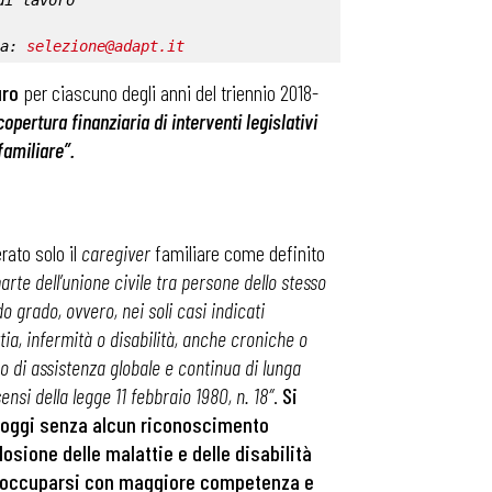
di lavoro
a: 
selezione@adapt.it
uro
per ciascuno degli anni del triennio 2018-
copertura finanziaria di interventi legislativi
familiare”.
rato solo il
caregiver
familiare come definito
arte dell’unione civile tra persone dello stesso
o grado, ovvero, nei soli casi indicati
tia, infermit
à
o disabilit
à
, anche croniche o
so di assistenza globale e continua di lunga
si della legge 11 febbraio 1980, n. 18″
.
Si
a oggi senza alcun riconoscimento
plosione delle malattie e delle disabilit
à
ro occuparsi con maggiore competenza e