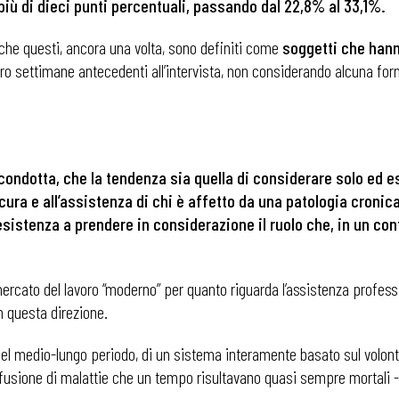
più di dieci punti percentuali, passando dal 22,8% al 33,1%.
che questi, ancora una volta, sono definiti come
soggetti che hann
tro settimane antecedenti all’intervista, non considerando alcuna for
i condotta, che la tendenza sia quella di considerare solo ed 
ra e all’assistenza di chi è affetto da una patologia cronica 
esistenza a prendere in considerazione il ruolo che, in un co
ercato del lavoro “moderno” per quanto riguarda l’assistenza professi
n questa direzione.
 ADAPT
à, nel medio-lungo periodo, di un sistema interamente basato sul volont
fusione di malattie che un tempo risultavano quasi sempre mortali -s