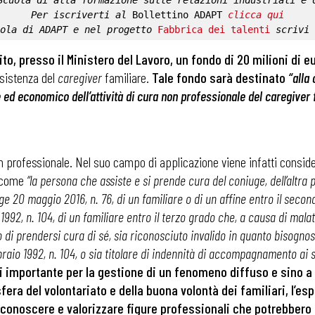
Scuola di alta formazione sulle relazioni industriali e 
Per iscriverti al 
Bollettino ADAPT
clicca qui
ola di ADAPT
 e nel progetto 
Fabbrica dei talenti
 scrivi 
ito, presso il Ministero del Lavoro, un fondo di 20 milioni di e
assistenza del
caregiver
familiare.
Tale fondo sar
à
destinato
“alla 
 ed economico dell’attivit
à
di cura non professionale del caregiver 
on professionale. Nel suo campo di applicazione viene infatti conside
7 come
“la persona che assiste e si prende cura del coniuge, dell’altra p
gge 20 maggio 2016, n. 76, di un familiare o di un affine entro il second
1992, n. 104, di un familiare entro il terzo grado che, a causa di malat
 di prendersi cura di s
é
, sia riconosciuto invalido in quanto bisogno
braio 1992, n. 104, o sia titolare di indennit
à
di accompagnamento ai sen
i importante per la gestione di un fenomeno diffuso e sino 
sfera del volontariato e della buona volont
à
dei familiari, l’es
 riconoscere e valorizzare figure professionali che potrebbe