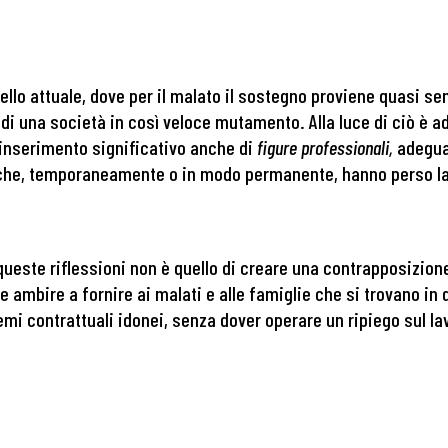
i
llo attuale, dove per il malato il sostegno proviene quasi sem
 di una società in così veloce mutamento. Alla luce di ciò è 
 inserimento significativo anche di
figure professionali,
adegua
i che, temporaneamente o in modo permanente, hanno perso l
 queste riflessioni non è quello di creare una contrapposizione
ve ambire a fornire ai malati e alle famiglie che si trovano in 
schemi contrattuali idonei, senza dover operare un ripiego sul 