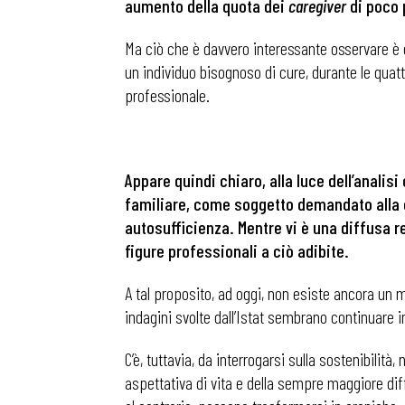
aumento della quota dei
caregiver
di poco 
Ma ciò che è davvero interessante osservare è 
un individuo bisognoso di cure, durante le quat
professionale.
Appare quindi chiaro, alla luce dell’analis
familiare, come soggetto demandato alla cu
autosufficienza. Mentre vi è una diffusa r
figure professionali a ciò adibite.
A tal proposito, ad oggi, non esiste ancora un m
indagini svolte dall’Istat sembrano continuare i
Bollettini
C’è, tuttavia, da interrogarsi sulla sostenibilit
aspettativa di vita e della sempre maggiore dif
Articoli