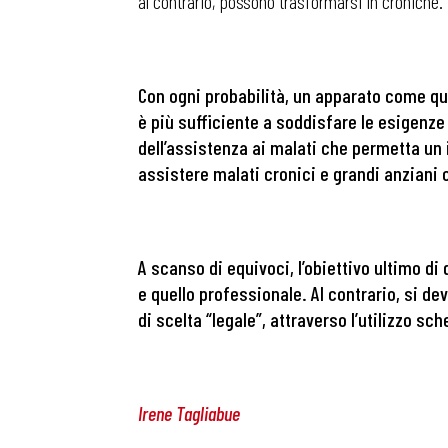
al contrario, possono trasformarsi in croniche.
Osservator
Con ogni probabilità, un apparato come que
è più sufficiente a soddisfare le esigenze
Eventi
dell’assistenza ai malati che permetta un
assistere malati cronici e grandi anzian
Chi Siamo
A scanso di equivoci, l’obiettivo ultimo di
e quello professionale. Al contrario, si de
di scelta “legale”, attraverso l’utilizzo 
Irene Tagliabue