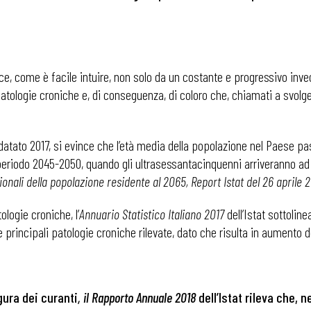
sce, come è facile intuire, non solo da un costante e progressivo in
atologie croniche e, di conseguenza, di coloro che, chiamati a svolgere
 datato 2017, si evince che l’età media della popolazione nel Paese pas
el periodo 2045-2050, quando gli ultrasessantacinquenni arriveranno ad
onali della popolazione residente al 2065, Report Istat del 26 aprile 2
ologie croniche, l’
Annuario Statistico Italiano 2017
dell’Istat sottoline
 principali patologie croniche rilevate, dato che risulta in aumento d
gura dei curanti
, il Rapporto Annuale 2018
dell’Istat rileva che, 