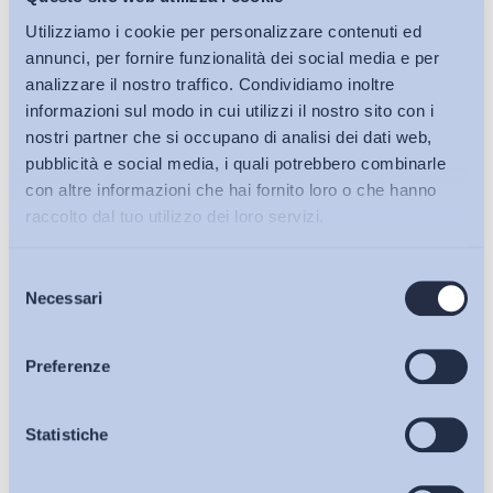
Utilizziamo i cookie per personalizzare contenuti ed
Lavoro mediante piattaforma digitale: uno schema di
annunci, per fornire funzionalità dei social media e per
decreto carente sul...
analizzare il nostro traffico. Condividiamo inoltre
informazioni sul modo in cui utilizzi il nostro sito con i
di
Giada Benincasa
nostri partner che si occupano di analisi dei dati web,
27 Luglio 2026
pubblicità e social media, i quali potrebbero combinarle
con altre informazioni che hai fornito loro o che hanno
raccolto dal tuo utilizzo dei loro servizi.
Selezione
Bollettini ADAPT
Necessari
del
consenso
Articoli
Preferenze
Osservatori
Statistiche