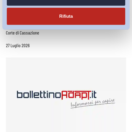
Corte di Cassazione, sentenza 17 luglio 2026, n. 23436
Rifiuta
–...
Corte di Cassazione
27 Luglio 2026