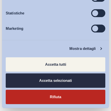
Osservatori
Statistiche
Marketing
Eventi
Chi Siamo
Mostra dettagli
Accetta tutti
Le migrazioni internazionali nell’UE: evidenze
Accetta selezionati
empiriche sui principali fattori di...
INAPP
Rifiuta
27 Luglio 2026