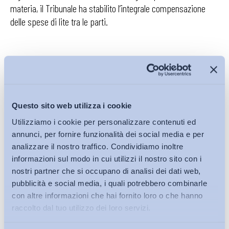
materia, il Tribunale ha stabilito l’integrale compensazione
delle spese di lite tra le parti.
La questione appena illustrata offre uno spunto di riflessione,
sia pure nell’economia di questo commento, che non tocca
tanto la ratio dell’art. 1, comma 1175 quanto l’organizzazione del
Questo sito web utilizza i cookie
procedimento ai fini del rilascio del DURC e il costo di un
contenzioso che spesso conduce ad esiti altalenanti. In altri
Utilizziamo i cookie per personalizzare contenuti ed
annunci, per fornire funzionalità dei social media e per
termini, ci si domanda, ancora una volta, dato l’enorme e
analizzare il nostro traffico. Condividiamo inoltre
continuo esborso economico che queste controversie
informazioni sul modo in cui utilizzi il nostro sito con i
richiedono per imprese ricorrenti e pubblica amministrazione,
nostri partner che si occupano di analisi dei dati web,
se non occorra rivedere il modo in cui vengono rilasciati i
pubblicità e social media, i quali potrebbero combinarle
DURC. Attraverso un uso maggiormente razionalizzato e
con altre informazioni che hai fornito loro o che hanno
ponderato di questa autorizzazione amministrativa si
raccolto dal tuo utilizzo dei loro servizi.
potrebbe prevenire un’ingente mole di contenzioso sulle