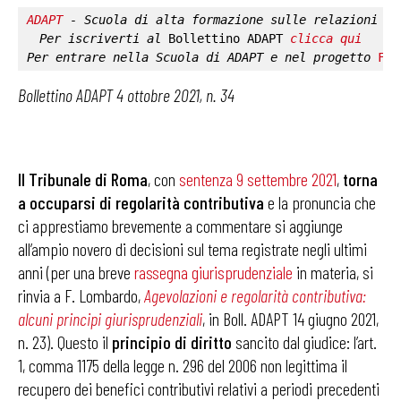
ADAPT
 - Scuola di alta formazione sulle relazioni in
Per iscriverti al 
Bollettino ADAPT
clicca qui
Per entrare nella 
Scuola di ADAPT
 e nel progetto 
Fab
Bollettino ADAPT 4 ottobre 2021, n. 34
Il Tribunale di Roma
, con
sentenza 9 settembre 2021
,
torna
a occuparsi di regolarità contributiva
e la pronuncia che
ci apprestiamo brevemente a commentare si aggiunge
all’ampio novero di decisioni sul tema registrate negli ultimi
anni (per una breve
rassegna giurisprudenziale
in materia, si
rinvia a F. Lombardo,
Agevolazioni e regolarità contributiva:
alcuni principi giurisprudenziali
, in Boll. ADAPT 14 giugno 2021,
n. 23). Questo il
principio di diritto
sancito dal giudice: l’art.
1, comma 1175 della legge n. 296 del 2006 non legittima il
recupero dei benefici contributivi relativi a periodi precedenti