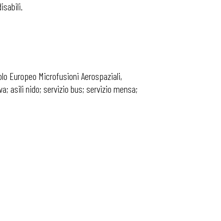
isabili.
olo Europeo Microfusioni Aerospaziali,
a; asili nido; servizio bus; servizio mensa;