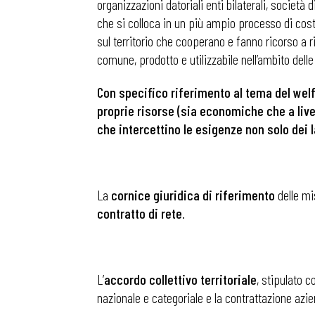
organizzazioni datoriali enti bilaterali, società
che si colloca in un più ampio processo di cos
sul territorio che cooperano e fanno ricorso a r
comune, prodotto e utilizzabile nell’ambito dell
Con specifico riferimento al tema del we
proprie risorse (sia economiche che a live
che
intercettino le esigenze non solo dei 
La
cornice giuridica di riferimento
delle mi
contratto di rete
.
L’
accordo collettivo territoriale
, stipulato c
nazionale e categoriale e la contrattazione azi