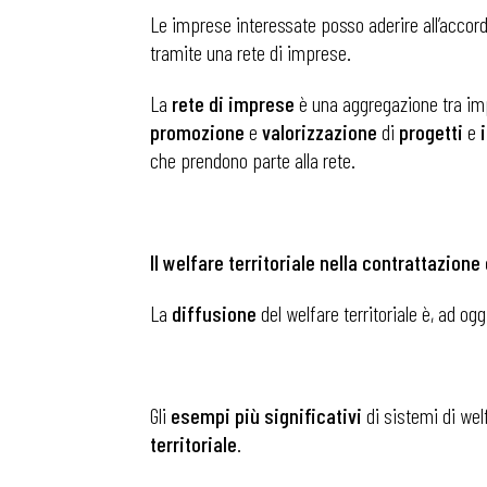
Le imprese interessate posso aderire all’accord
tramite una rete di imprese.
La
rete di imprese
è una aggregazione tra imp
promozione
e
valorizzazione
di
progetti
e
che prendono parte alla rete.
Il welfare territoriale nella contrattazione 
La
diffusione
del welfare territoriale è, ad ogg
Bollettini
Gli
esempi più significativi
di sistemi di welf
territoriale
.
Articoli