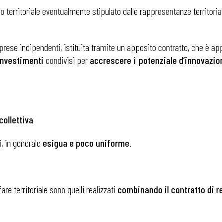
o territoriale eventualmente stipulato dalle rappresentanze territori
rese indipendenti, istituita tramite un apposito contratto, che è ap
investimenti
condivisi per
accrescere
il
potenziale d’innovazio
collettiva
i, in generale
esigua e poco uniforme
.
 ADAPT
are territoriale sono quelli realizzati
combinando il contratto di re