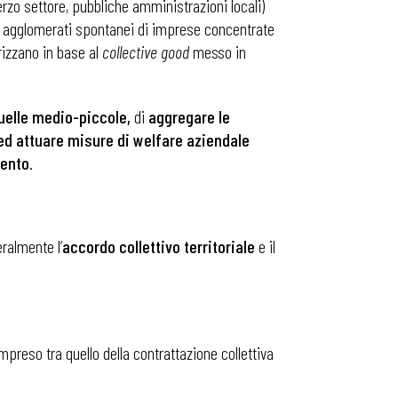
terzo settore, pubbliche amministrazioni locali)
o agglomerati spontanei di imprese concentrate
erizzano in base al
collective good
messo in
quelle medio-piccole,
di
aggregare le
 ed attuare misure di welfare aziendale
mento
.
ralmente l’
accordo collettivo territoriale
e il
ompreso tra quello della contrattazione collettiva