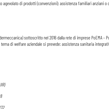
to agevolato di prodotti (convenzioni); assistenza familiari anziani o d
dermeccanica) sottoscritto nel 2016 dalla rete di imprese PoEMA – P
 tema di welfare aziendale si prevede: assistenza sanitaria integrativ
UIR)
08
 232