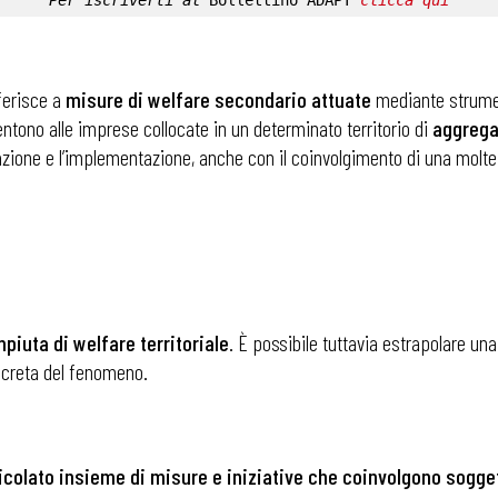
Per iscriverti al 
Bollettino ADAPT
clicca qui
iferisce a
misure di welfare secondario attuate
mediante strumen
tono alle imprese collocate in un determinato territorio di
aggrega
ione e l’implementazione, anche con il coinvolgimento di una moltepli
iuta di welfare territoriale
. È possibile tuttavia estrapolare una
oncreta del fenomeno.
icolato insieme di misure e iniziative che coinvolgono sogget