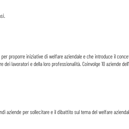
si.
i
er proporre iniziative di welfare aziendale e che introduce il concet
 dei lavoratori e della loro professionalità. Coinvolge 10 aziende del
ndi aziende per sollecitare e il dibattito sul tema del welfare aziend