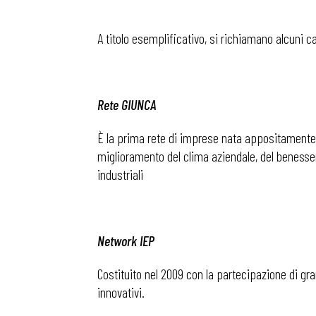
A titolo esemplificativo, si richiamano alcuni ca
Osservator
Eventi
Rete GIUNCA
È la prima rete di imprese nata appositamente p
Chi Siamo
miglioramento del clima aziendale, del benessere
industriali
Network IEP
Costituito nel 2009 con la partecipazione di gra
innovativi.