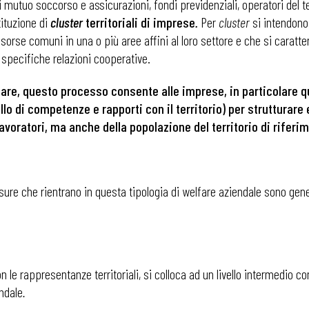
 di mutuo soccorso e assicurazioni, fondi previdenziali, operatori del 
tituzione di
cluster
territoriali di imprese
.
Per
cluster
si intendon
isorse comuni in una o più aree affini al loro settore e che si caratt
e specifiche relazioni cooperative.
lfare, questo processo consente
alle imprese, in particolare 
llo di competenze e rapporti con il territorio) per strutturare
lavoratori, ma anche della popolazione del territorio di riferi
sure che rientrano in questa tipologia di welfare aziendale sono gene
on le rappresentanze territoriali, si colloca ad un livello intermedio c
endale
.