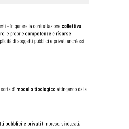
ti – in genere la contrattazione
collettiva
re
le proprie
competenze
e
risorse
cità di soggetti pubblici e privati anch’essi
 sorta di
modello tipologico
attingendo dalla
ti pubblici e privati
(imprese, sindacati,