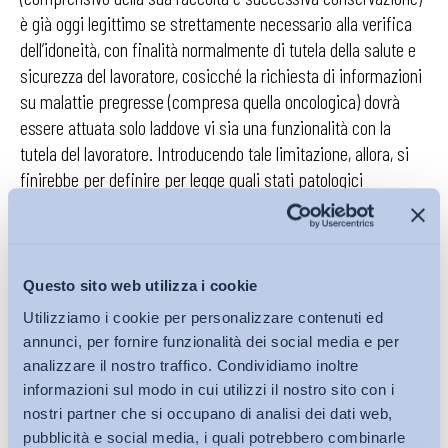
è già oggi legittimo se strettamente necessario alla verifica
dell’idoneità, con finalità normalmente di tutela della salute e
sicurezza del lavoratore, cosicché la richiesta di informazioni
su malattie pregresse (compresa quella oncologica) dovrà
essere attuata solo laddove vi sia una funzionalità con la
tutela del lavoratore. Introducendo tale limitazione, allora, si
finirebbe per definire per legge quali stati patologici
pregressi rilevano a fini di salute e sicurezza, con una misura
che per la sua generalità non può tener conto della peculiarità
del caso concreto.
Questo sito web utilizza i cookie
Utilizziamo i cookie per personalizzare contenuti ed
annunci, per fornire funzionalità dei social media e per
Chi scrive non è un medico, ma – salvo un orientamento in
analizzare il nostro traffico. Condividiamo inoltre
tale ambito scientifico particolarmente solido rispetto
informazioni sul modo in cui utilizzi il nostro sito con i
all’irrilevanza dell’informazione a fini di valutazione
nostri partner che si occupano di analisi dei dati web,
dell’esposizione a rischi – sarebbe forse preferibile attenuare
pubblicità e social media, i quali potrebbero combinarle