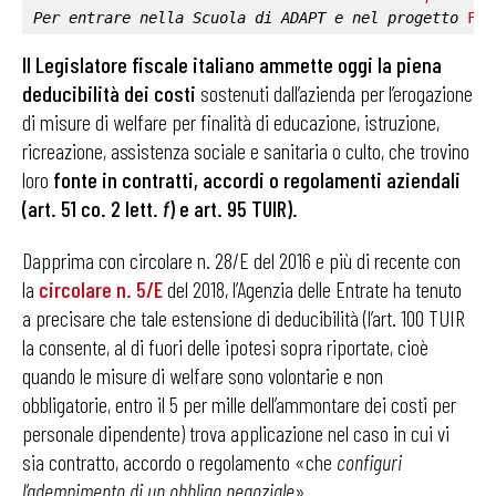
Per entrare nella 
Scuola di ADAPT
 e nel progetto 
Fab
Il Legislatore fiscale italiano ammette oggi la piena
deducibilità dei costi
sostenuti dall’azienda per l’erogazione
di misure di welfare per finalità di educazione, istruzione,
ricreazione, assistenza sociale e sanitaria o culto, che trovino
loro
fonte in contratti, accordi o regolamenti aziendali
(art. 51 co. 2 lett.
f
) e art. 95 TUIR).
Dapprima con circolare n. 28/E del 2016 e più di recente con
la
circolare n. 5/E
del 2018, l’Agenzia delle Entrate ha tenuto
a precisare che tale estensione di deducibilità (l’art. 100 TUIR
la consente, al di fuori delle ipotesi sopra riportate, cioè
quando le misure di welfare sono volontarie e non
obbligatorie, entro il 5 per mille dell’ammontare dei costi per
personale dipendente) trova applicazione nel caso in cui vi
sia contratto, accordo o regolamento «che
configuri
l’adempimento di un obbligo negoziale
».