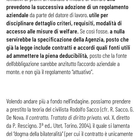
prevedono la successiva adozione di un regolamento
aziendale
da parte del datore di lavoro,
utile per
disciplinare dettaglio criteri, requisiti, modalità di
accesso alle misure di welfare.
Se così fosse,
a nulla
servirebbe la specificazione della Agenzia, posto che
già la legge include contratti e accordi quali fonti utili
ad ammettere la piena deducibilità,
posto che la fonte
dell’obbligazione sarebbe anzitutto l’accordo aziendale a
monte, e non già il regolamento “attuativo”.
Volendo andare più a fondo nell’indagine, possiamo prendere
a prestito la teoria del civilista Rodolfo Sacco (cfr. R. Sacco, G.
De Nova,
Il contratto,
Trattato di diritto privato
, vol. X, diretto
a
da P. Rescigno, 3
ed., Utet, Torino, 2004), il quale si lamenta
del “dogma della bilateralità” (per cui il contratto è unicamente