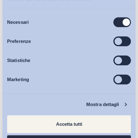
Condividi su:
Selezione
Bollettini ADAPT
Necessari
del
consenso
Articoli
Ultimi Interventi
Preferenze
Osservatori
Statistiche
Marketing
Eventi
Chi Siamo
Mostra dettagli
Accetta tutti