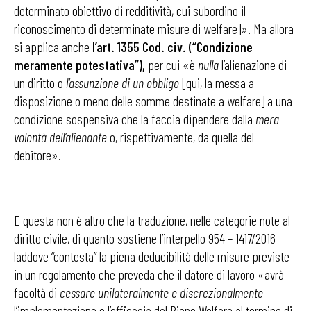
determinato obiettivo di redditività, cui subordino il
riconoscimento di determinate misure di welfare]». Ma allora
si applica anche
l’art. 1355 Cod. civ.
(“Condizione
meramente potestativa”),
per cui «è
nulla
l’alienazione di
un diritto o
l’assunzione di un obbligo
[qui, la messa a
disposizione o meno delle somme destinate a welfare] a una
condizione sospensiva che la faccia dipendere dalla
mera
volontà dell’alienante
o, rispettivamente, da quella del
debitore».
E questa non è altro che la traduzione, nelle categorie note al
diritto civile, di quanto sostiene l’interpello 954 – 1417/2016
laddove “contesta” la piena deducibilità delle misure previste
in un regolamento che preveda che il datore di lavoro «avrà
facoltà di
cessare unilateralmente e discrezionalmente
l’implementazione e l’efficacia del Piano Welfare al termine di