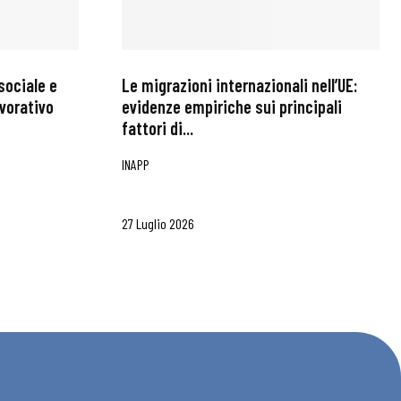
sociale e
Le migrazioni internazionali nell’UE:
avorativo
evidenze empiriche sui principali
fattori di...
INAPP
27 Luglio 2026