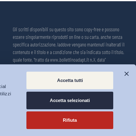
Gli scritti disponibili su questo sito sono copy-free e possono
essere singolarmente riprodotti on line o su carta, anche senza
specifica autorizzazione, laddove vengano mantenuti inalterati il
contenuto e il titolo e a condizione che sia indicata sotto il titolo,
quale fonte, “tratto da www.bollettinoadapt.it n.X, data“
Pubblicazione on line della Collana ADAPT ISSN 2240-2721
Accetta tutti
Registrazione n.1609, 11 novembre 2001, Tribunale di Modena, Italia.
ial
Direttore responsabile: Michele Tiraboschi; Direttrice ADAPT
ilizzi
University Press: Lavinia Serrani.
Accetta selezionati
Rifiuta