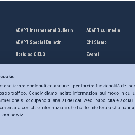
ADAPT International Bulletin
ADAPT sui media
ADAPT Special Bulletin
Chi Siamo
Noticias CIELO
Eventi
Lavora con Noi
 cookie
li
ADAPT University Press
rsonalizzare contenuti ed annunci, per fornire funzionalità dei soc
ostro traffico. Condividiamo inoltre informazioni sul modo in cui ut
partner che si occupano di analisi dei dati web, pubblicità e social
ombinarle con altre informazioni che hai fornito loro o che hanno
 loro servizi.