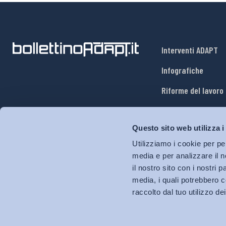
Interventi ADAPT
Infografiche
Riforme del lavoro
Mercato del lavoro
Questo sito web utilizza i
Relazioni industria
Utilizziamo i cookie per pe
Salute e sicurezza
media e per analizzare il n
il nostro sito con i nostri 
Welfare
media, i quali potrebbero c
raccolto dal tuo utilizzo dei