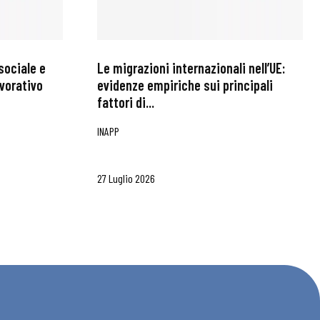
sociale e
Le migrazioni internazionali nell’UE:
avorativo
evidenze empiriche sui principali
fattori di...
INAPP
27 Luglio 2026