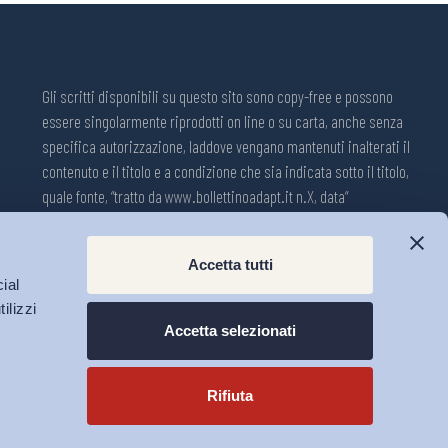
Gli scritti disponibili su questo sito sono copy-free e possono
essere singolarmente riprodotti on line o su carta, anche senza
specifica autorizzazione, laddove vengano mantenuti inalterati il
contenuto e il titolo e a condizione che sia indicata sotto il titolo,
quale fonte, “tratto da www.bollettinoadapt.it n.X, data“
Pubblicazione on line della Collana ADAPT ISSN 2240-2721
Accetta tutti
Registrazione n.1609, 11 novembre 2001, Tribunale di Modena, Italia.
ial
Direttore responsabile: Michele Tiraboschi; Direttrice ADAPT
ilizzi
University Press: Lavinia Serrani.
Accetta selezionati
Rifiuta