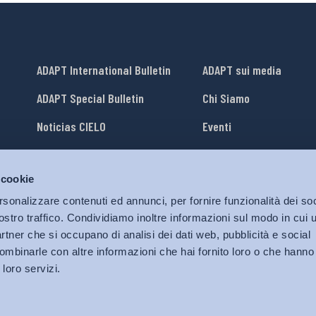
ADAPT International Bulletin
ADAPT sui media
ADAPT Special Bulletin
Chi Siamo
Noticias CIELO
Eventi
Lavora con Noi
 cookie
li
ADAPT University Press
rsonalizzare contenuti ed annunci, per fornire funzionalità dei soc
ostro traffico. Condividiamo inoltre informazioni sul modo in cui ut
partner che si occupano di analisi dei dati web, pubblicità e social
ombinarle con altre informazioni che hai fornito loro o che hanno
 loro servizi.