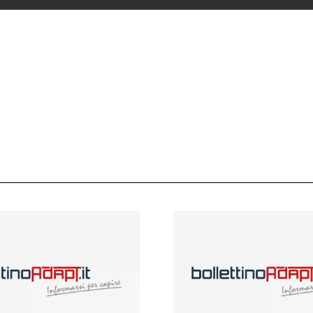
 ADAPT
i