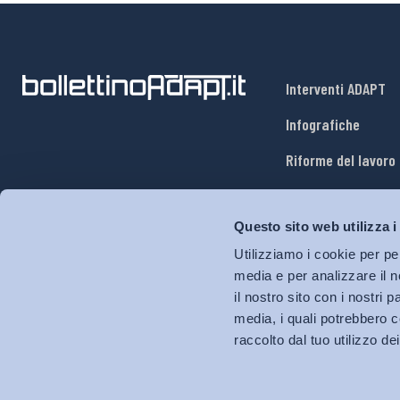
Interventi ADAPT
Infografiche
Riforme del lavoro
Mercato del lavoro
Questo sito web utilizza i
Relazioni industria
Utilizziamo i cookie per pe
Salute e sicurezza
media e per analizzare il n
il nostro sito con i nostri 
Welfare
media, i quali potrebbero c
raccolto dal tuo utilizzo dei